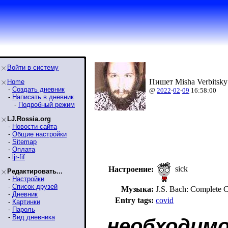
Войти в систему
Пишет Misha Verbitsky
Home
-
Создать дневник
@
2022
-
02
-
09
16:58:00
-
Написать в дневник
-
Подробный режим
LJ.Rossia.org
-
Новости сайта
-
Общие настройки
-
Sitemap
-
Оплата
-
ljr-fif
sick
Настроение:
Редактировать...
-
Настройки
-
Список друзей
Музыка:
J.S. Bach: Complete C
-
Дневник
Entry tags:
covid
-
Картинки
-
Пароль
-
Вид дневника
необходимо