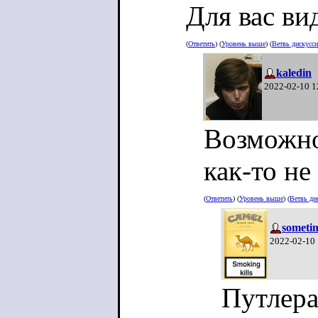
Для вас ви
(
Ответить
) (
Уровень выше
) (
Ветвь дискусс
kaledin
2022-02-10 1
Возможно,
как-то не
(
Ответить
) (
Уровень выше
) (
Ветвь ди
someti
2022-02-10
Путлера