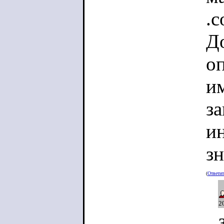
.c
Д
оп
и
за
и
зн
(
Ответи
2