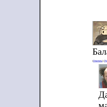
Бал
(
Ответить
) (
Ур
Да
м