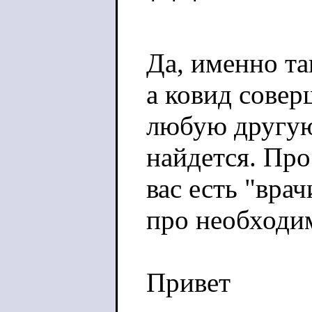
* * *
Да, именно т
а ковид совер
любую другую 
найдется. Про
вас есть "вра
про необходим
Привет