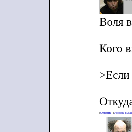
Воля в
Кого в
>Если 
Откуда
(
Ответить
) (
Уровень выш