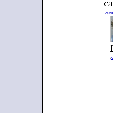
са
(
Ответи
(
О