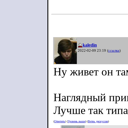
kaledin
2022-02-09 23:19
(
ссылка
)
Ну живет он там
Наглядный приме
Лучше так типа
(
Ответить
) (
Уровень выше
) (
Ветвь дискуссии
)