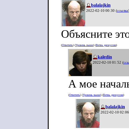
balalajkin
2022-02-10 00:30
(
ссылка
Объясните это
(
Ответить
) (
Уровень выше
) (
Ветвь дискуссии
)
kaledin
2022-02-10 01:52
(
сс
А мое началь
(
Ответить
) (
Уровень выше
) (
Ветвь дискуссии
)
balalajkin
2022-02-10 02:06