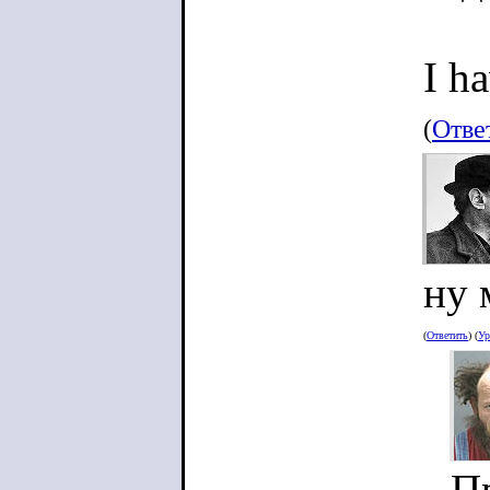
I h
(
Отве
ну 
(
Ответить
) (
Ур
П