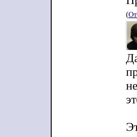
(
От
Да
пр
не
э
Э