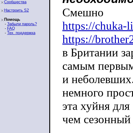
Сообщества
Смешно
Настроить S2
Помощь
https://chuka-
-
Забыли пароль?
-
FAQ
-
Тех. поддержка
https://brothe
в Британии з
самым первым
и неболевших.
немного прост
эта хуйня для
чем сезонный