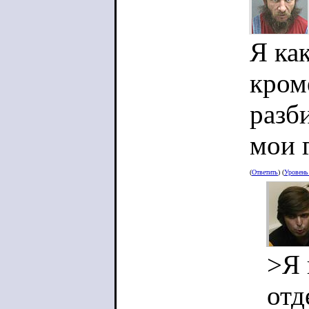
Я ка
кром
разб
мои 
(
Ответить
) (
Уровен
>Я 
отд