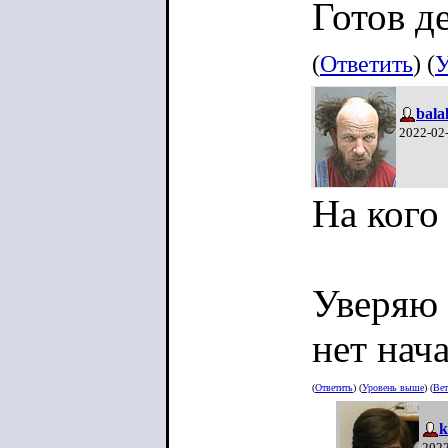
Готов д
(
Ответить
) (
У
bala
2022-02
На кого
Уверяю 
нет нач
(
Ответить
) (
Уровень выше
) (
Вет
k
2022