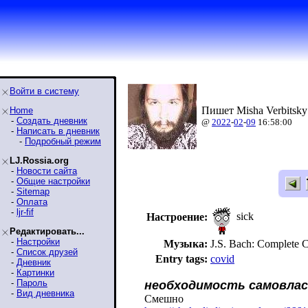
Войти в систему
Пишет Misha Verbitsky
Home
-
Создать дневник
@
2022
-
02
-
09
16:58:00
-
Написать в дневник
-
Подробный режим
LJ.Rossia.org
-
Новости сайта
-
Общие настройки
-
Sitemap
-
Оплата
-
ljr-fif
sick
Настроение:
Редактировать...
-
Настройки
Музыка:
J.S. Bach: Complete C
-
Список друзей
Entry tags:
covid
-
Дневник
-
Картинки
-
Пароль
необходимость самовлас
-
Вид дневника
Смешно