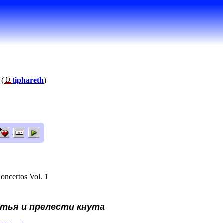
 (
tiphareth
)
oncertos Vol. 1
тья и прелести кнута