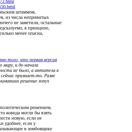
17
2.html
55
0.html
аньским штаммом,
в, из числа непривитых
ичего не заметили, остальные
едсказуемо, в принципе,
сильно менее опасна,
во того, что первая версия
о миру, и до начала
ности не было, а антитела в
 сейчас признает-то. Разве
инимавших решение лопух
 политическим решением,
то ковида могли бы взять
рести новую, если не
и удобнее, если у
сказывающие в зомбоящике