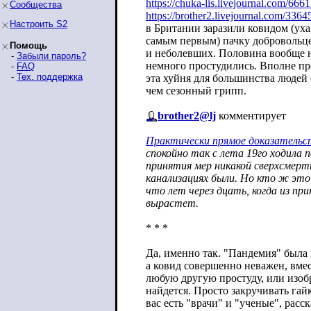
https://chuka-lis.livejournal.com/666
Сообщества
https://brother2.livejournal.com/3364
Настроить S2
в Британии заразили ковидом (ух
самым первым) пачку добровольце
Помощь
и неболевших. Половина вообще н
-
Забыли пароль?
немного простудились. Вполне пр
-
FAQ
-
Тех. поддержка
эта хуйня для большинства людей 
чем сезонный грипп.
brother2@lj
комментирует
Практически прямое доказательст
спокойно так с лета 19го ходила п
принятия мер никакой сверхсмерт
канализациях были. Но кто ж это
что лет через дцать, когда из пр
вырастет.
* * *
Да, именно так. "Пандемия" была
а ковид совершенно неважен, вмес
любую другую простуду, или изоб
найдется. Просто закручивать гайк
вас есть "врачи" и "ученые", рас