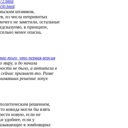
17
2.html
55
0.html
аньским штаммом,
в, из числа непривитых
ичего не заметили, остальные
едсказуемо, в принципе,
сильно менее опасна,
во того, что первая версия
о миру, и до начала
ности не было, а антитела в
 сейчас признает-то. Разве
инимавших решение лопух
 политическим решением,
то ковида могли бы взять
рести новую, если не
и удобнее, если у
сказывающие в зомбоящике