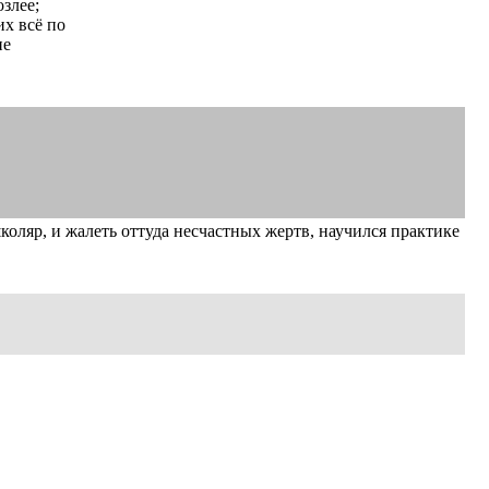
злее;
их всё по
не
школяр, и жалеть оттуда несчастных жертв, научился практике