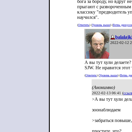
бога за бороду, но вдруг 
прыгают с развороченным п
классику "предводитель уп
научился".
(
Ответить
) (
Уровень выше
) (
Ветвь дискусс
balalajk
2022-02-12 
А вы тут хули делаете?
SJW. Не нравится этот 
(
Ответить
) (
Уровень выше
) (
Ветвь ди
(Анонимно)
2022-02-13 06:41
(
ссыл
>А вы тут хули дел
зоонаблюдаем
>забраться повыше,
простите, что?