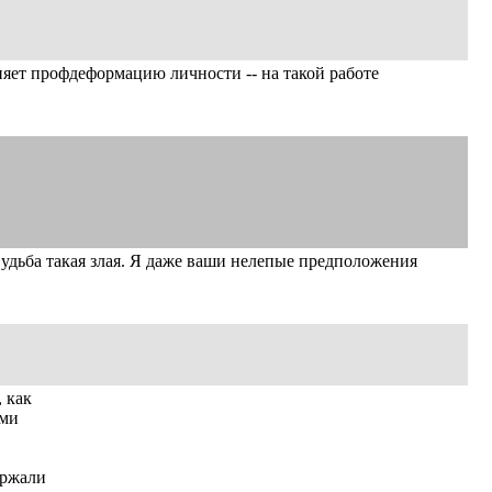
няет профдеформацию личности -- на такой работе
Судьба такая злая. Я даже ваши нелепые предположения
, как
ыми
ержали