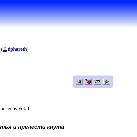
 (
tiphareth
)
oncertos Vol. 1
тья и прелести кнута