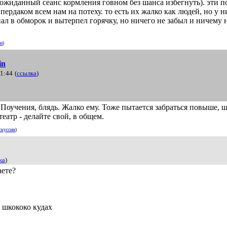
неожиданный сеанс кормления говном без шанса избегнуть). эти по
ердаком всем нам на потеху. то есть их жалко как людей, но у н
ал в обморок и вытерпел горячку, но ничего не забыл и ничему 
ии
)
in
21:44
(
ссылка
)
 Поучения, блядь. Жалко ему. Тоже пытается забраться повыше, 
театр - делайте свой, в общем.
скуссии
)
ка
)
аете?
 шкококо кудах