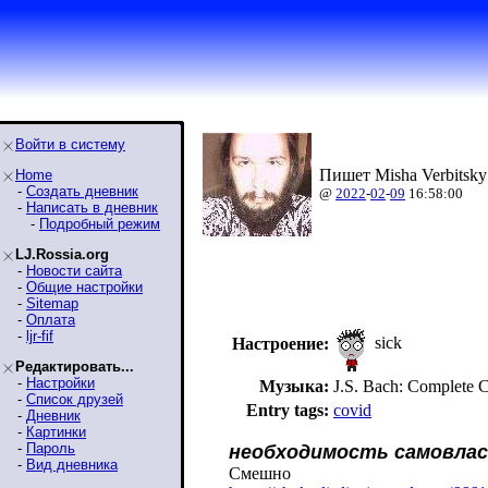
Войти в систему
Пишет Misha Verbitsky
Home
-
Создать дневник
@
2022
-
02
-
09
16:58:00
-
Написать в дневник
-
Подробный режим
LJ.Rossia.org
-
Новости сайта
-
Общие настройки
-
Sitemap
-
Оплата
-
ljr-fif
sick
Настроение:
Редактировать...
-
Настройки
Музыка:
J.S. Bach: Complete C
-
Список друзей
Entry tags:
covid
-
Дневник
-
Картинки
-
Пароль
необходимость самовлас
-
Вид дневника
Смешно