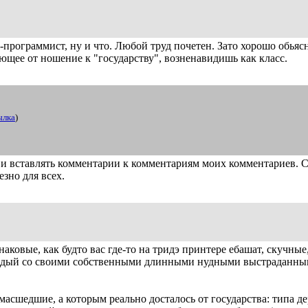
-программист, ну и что. Любой труд почетен. Зато хорошо обьяс
ющее от ношение к "государству", возненавидишь как класс.
ылка
)
ть и вставлять комментарии к комментариям моих комментариев. 
езно для всех.
аковые, как будто вас где-то на тридэ принтере ебашат, скучные
аждый со своими собственными длинными нудными выстраданн
умасшедшие, а которым реально досталось от государства: типа д