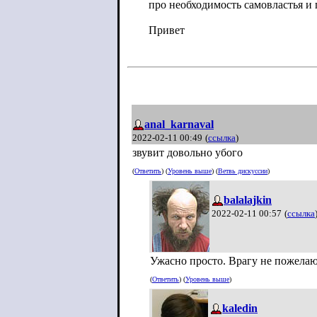
про необходимость самовластья и 
Привет
anal_karnaval
2022-02-11 00:49
(
ссылка
)
звувит довольно убого
(
Ответить
) (
Уровень выше
) (
Ветвь дискуссии
)
balalajkin
2022-02-11 00:57
(
ссылка
Ужасно просто. Врагу не пожелаю
(
Ответить
) (
Уровень выше
)
kaledin