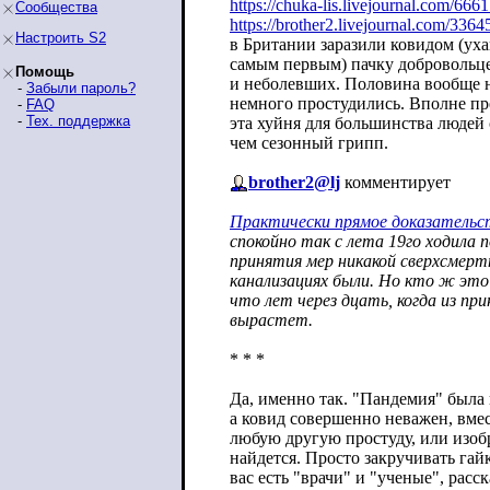
https://chuka-lis.livejournal.com/666
Сообщества
https://brother2.livejournal.com/3364
Настроить S2
в Британии заразили ковидом (ух
самым первым) пачку добровольце
Помощь
и неболевших. Половина вообще н
-
Забыли пароль?
немного простудились. Вполне пр
-
FAQ
-
Тех. поддержка
эта хуйня для большинства людей 
чем сезонный грипп.
brother2@lj
комментирует
Практически прямое доказательст
спокойно так с лета 19го ходила п
принятия мер никакой сверхсмерт
канализациях были. Но кто ж это
что лет через дцать, когда из пр
вырастет.
* * *
Да, именно так. "Пандемия" была
а ковид совершенно неважен, вмес
любую другую простуду, или изоб
найдется. Просто закручивать гайк
вас есть "врачи" и "ученые", рас