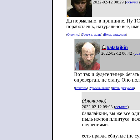
2022-02-12 00:29
(
ссылка
)
Да нормально, в принципе. Ну 1С
поработаешь, натурально все, име
(
Ответить
) (
Уровень выше
) (
Ветвь дискуссии
)
balalajkin
2022-02-12 00:42
(
сс
Вот так и будете теперь бега
опровергать не стану. Оно пол
(
Ответить
) (
Уровень выше
) (
Ветвь дискуссии
)
(Анонимно)
2022-02-12 09:03
(
ссылка
)
балалайкин, вы же все один
пыль из-под плинтуса, к
поучениями.
есть правда ебнутые (не с