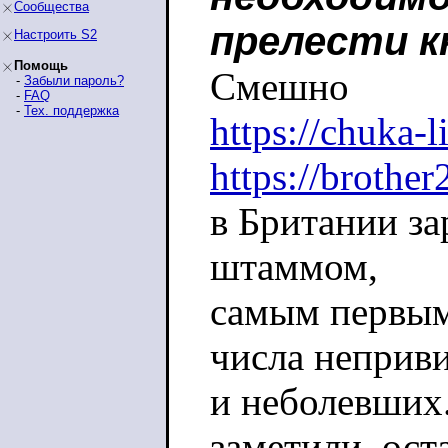
Сообщества
прелести к
Настроить S2
Помощь
Смешно
-
Забыли пароль?
-
FAQ
-
Тех. поддержка
https://chuka-
https://brothe
в Британии за
штаммом,
самым первым
числа неприв
и неболевших
заметили, ост