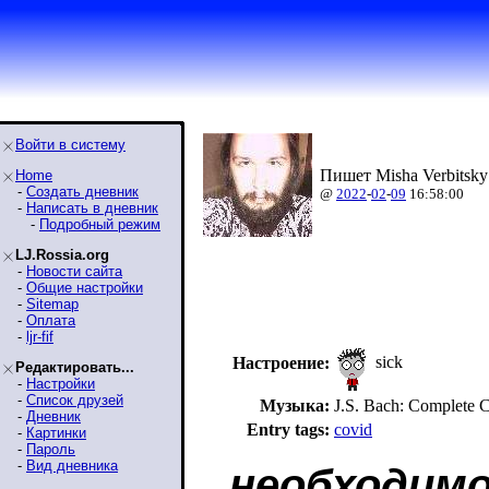
Войти в систему
Пишет Misha Verbitsky
Home
-
Создать дневник
@
2022
-
02
-
09
16:58:00
-
Написать в дневник
-
Подробный режим
LJ.Rossia.org
-
Новости сайта
-
Общие настройки
-
Sitemap
-
Оплата
-
ljr-fif
sick
Настроение:
Редактировать...
-
Настройки
-
Список друзей
Музыка:
J.S. Bach: Complete C
-
Дневник
Entry tags:
covid
-
Картинки
-
Пароль
-
Вид дневника
необходим