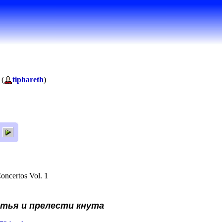
 (
tiphareth
)
oncertos Vol. 1
тья и прелести кнута