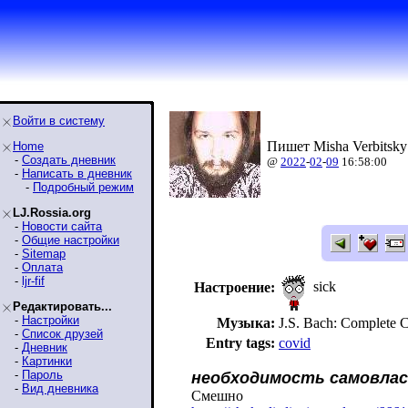
Войти в систему
Пишет Misha Verbitsky
Home
-
Создать дневник
@
2022
-
02
-
09
16:58:00
-
Написать в дневник
-
Подробный режим
LJ.Rossia.org
-
Новости сайта
-
Общие настройки
-
Sitemap
-
Оплата
-
ljr-fif
sick
Настроение:
Редактировать...
-
Настройки
Музыка:
J.S. Bach: Complete C
-
Список друзей
Entry tags:
covid
-
Дневник
-
Картинки
-
Пароль
необходимость самовлас
-
Вид дневника
Смешно