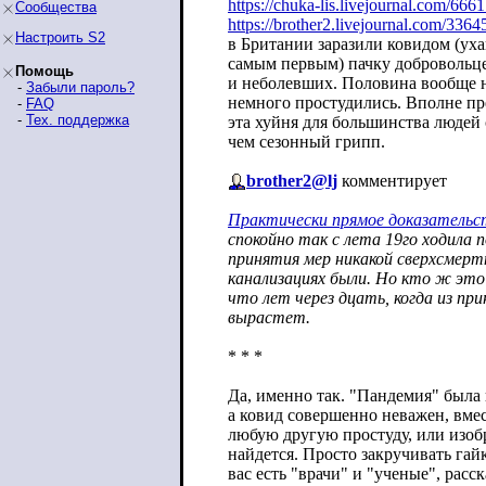
https://chuka-lis.livejournal.com/666
Сообщества
https://brother2.livejournal.com/3364
Настроить S2
в Британии заразили ковидом (ух
самым первым) пачку добровольце
Помощь
и неболевших. Половина вообще н
-
Забыли пароль?
немного простудились. Вполне пр
-
FAQ
-
Тех. поддержка
эта хуйня для большинства людей 
чем сезонный грипп.
brother2@lj
комментирует
Практически прямое доказательст
спокойно так с лета 19го ходила п
принятия мер никакой сверхсмерт
канализациях были. Но кто ж это
что лет через дцать, когда из пр
вырастет.
* * *
Да, именно так. "Пандемия" была
а ковид совершенно неважен, вмес
любую другую простуду, или изоб
найдется. Просто закручивать гайк
вас есть "врачи" и "ученые", рас