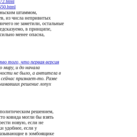
17
2.html
55
0.html
аньским штаммом,
в, из числа непривитых
ичего не заметили, остальные
едсказуемо, в принципе,
сильно менее опасна,
во того, что первая версия
о миру, и до начала
ности не было, а антитела в
 сейчас признает-то. Разве
инимавших решение лопух
 политическим решением,
то ковида могли бы взять
рести новую, если не
и удобнее, если у
сказывающие в зомбоящике