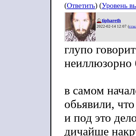
(
Ответить
) (
Уровень в
tiphareth
2022-02-14 12:07
(
ссы
глупо говорит
неиллюзорно 
в самом нача
обьявили, что 
и под это дел
дичайше накр