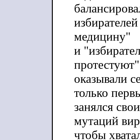
балансирова
избирателей
медицину"
и "избирател
протестуют"
оказывали с
только перв
занялся сво
мутаций виру
чтобы хвата