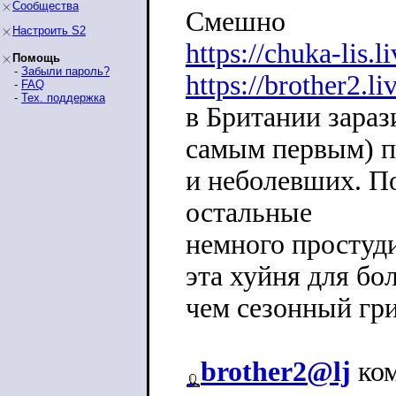
Сообщества
Смешно
Настроить S2
https://chuka-lis.
Помощь
-
Забыли пароль?
https://brother2.l
-
FAQ
-
Тех. поддержка
в Британии зара
самым первым) п
и неболевших. П
остальные
немного простуди
эта хуйня для бо
чем сезонный гр
brother2@lj
ком