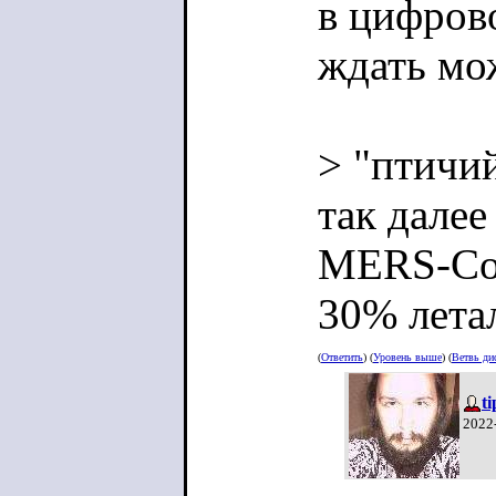
в цифрово
ждать мо
> "птичи
так далее
MERS-CoV
30% лета
(
Ответить
) (
Уровень выше
) (
Ветвь ди
t
2022