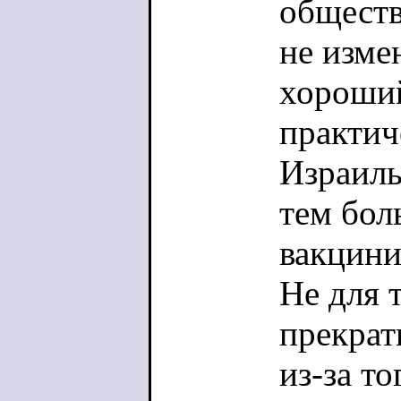
общест
не изме
хороший
практич
Израиль
тем бол
вакцини
Не для 
прекрат
из-за то