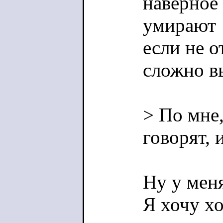
наверное 
умирают
если не о
сложно в
> По мне,
говорят, 
Ну у меня
Я хочу х