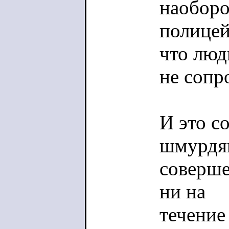
наоборо
полицей
что люд
не сопр
И это с
шмурдя
соверше
ни на
течение