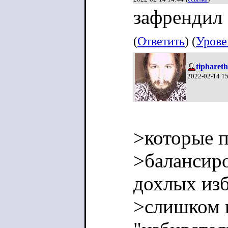
зафрендил
(
Ответить
) (
Урове
tiphareth
2022-02-14 1
>которые п
>балансир
дохлых изб
>слишком в