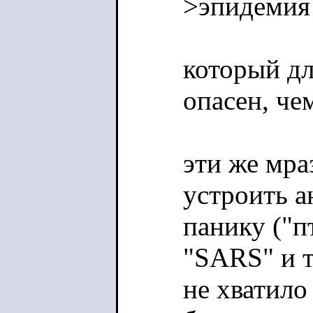
>эпидемия
который д
опасен, че
эти же мра
устроить 
панику ("п
"SARS" и т
не хватило