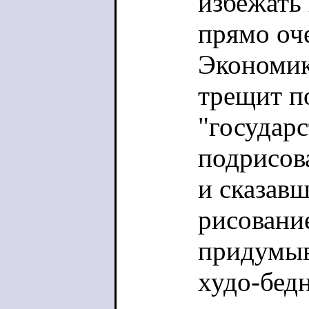
избежать
прямо оче
Экономи
трещит п
"государс
подрисов
и сказавш
рисовани
придумыв
худо-бед