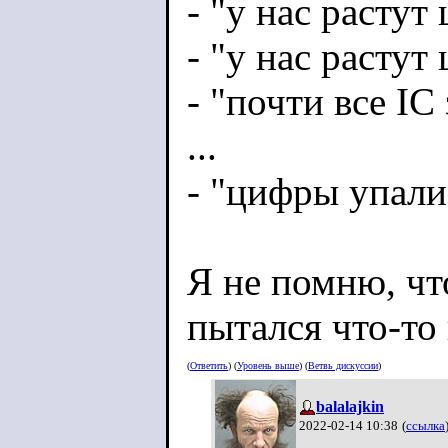
- "у нас расту
- "у нас растут
- "почти все IC
...
- "цифры упали
Я не помню, чт
пытался что-то 
(
Ответить
) (
Уровень выше
) (
Ветвь дискуссии
)
balalajkin
2022-02-14 10:38
(
ссылка