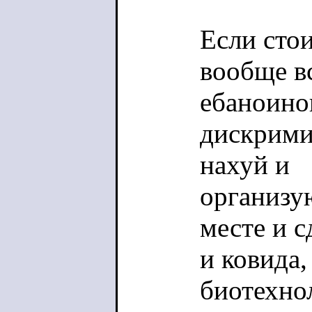
Если сто
вообще в
ебаноино
дискрими
нахуй и
организую
месте и 
и ковида,
биотехнол