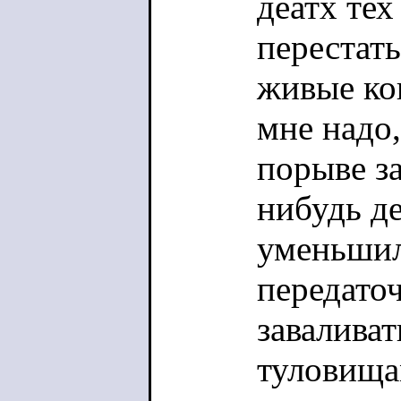
деатх тех
перестать
живые ко
мне надо
порыве за
нибудь д
уменьши
передаточ
завалива
туловища