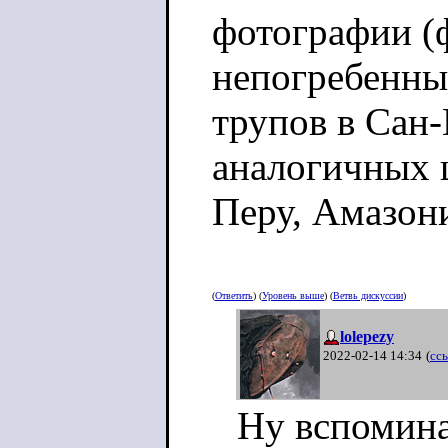
фотографии (
непогребенн
трупов в Сан-
аналогичных 
Перу, Амазон
(
Ответить
) (
Уровень выше
) (
Ветвь дискуссии
)
lolepezy
2022-02-14 14:34
(
сс
Ну вспоминат