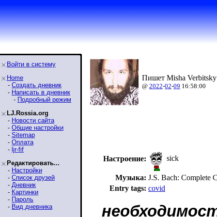
Войти в систему
Пишет Misha Verbitsky
Home
-
Создать дневник
@
2022
-
02
-
09
16:58:00
-
Написать в дневник
-
Подробный режим
LJ.Rossia.org
-
Новости сайта
-
Общие настройки
-
Sitemap
-
Оплата
-
ljr-fif
sick
Настроение:
Редактировать...
-
Настройки
Музыка:
J.S. Bach: Complete C
-
Список друзей
-
Дневник
Entry tags:
covid
-
Картинки
-
Пароль
необходимост
-
Вид дневника