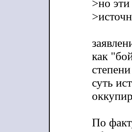
>но эти
>источн
заявлен
как "бо
степени
суть ис
оккупи
По факт