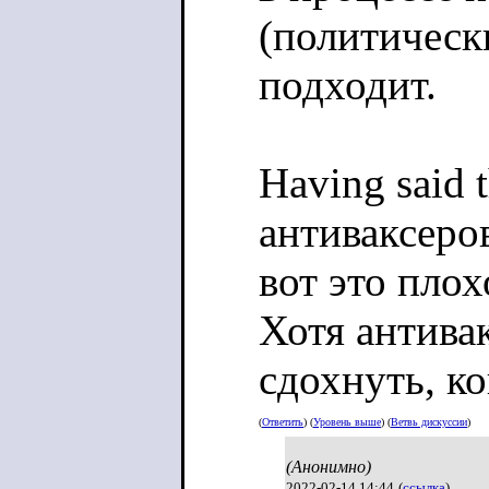
(политическ
подходит.
Having said 
антиваксеро
вот это плох
Хотя антива
сдохнуть, к
(
Ответить
) (
Уровень выше
) (
Ветвь дискуссии
)
(Анонимно)
2022-02-14 14:44
(
ссылка
)