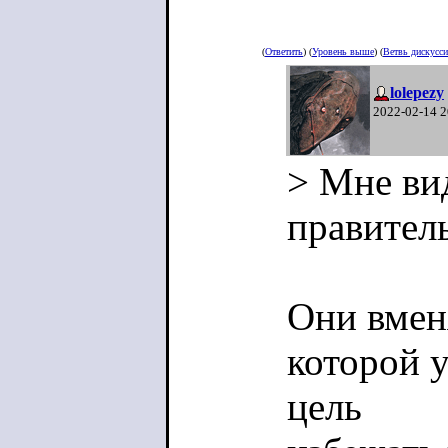
(
Ответить
) (
Уровень выше
) (
Ветвь дискусс
lolepezy
2022-02-14 2
> Мне ви
правител
Они вменя
которой у
цель