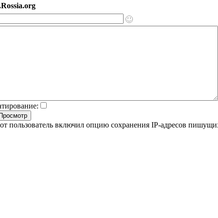
Rossia.org
атирование:
от пользователь включил опцию сохранения IP-адресов пишущи