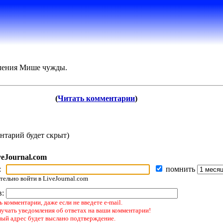
вления Мише чужды.
(
Читать комментарии
)
нтарий будет скрыт)
veJournal.com
:
помнить
ельно войти в LiveJournal.com
в:
 комментарии, даже если не введете e-mail.
лучать уведомления об ответах на ваши комментарии!
ный адрес будет выслано подтверждение.