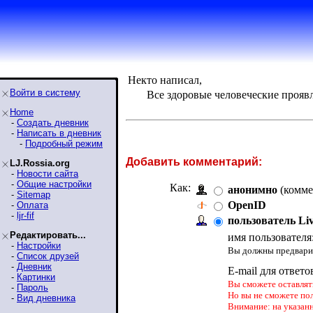
Некто написал,
Войти в систему
Все здоровые человеческие проя
Home
-
Создать дневник
-
Написать в дневник
-
Подробный режим
Добавить комментарий:
LJ.Rossia.org
-
Новости сайта
-
Общие настройки
Как:
анонимно
(комме
-
Sitemap
OpenID
-
Оплата
-
ljr-fif
пользователь Li
Редактировать...
имя пользователя
-
Настройки
Вы должны предварит
-
Список друзей
-
Дневник
E-mail для ответо
-
Картинки
Вы сможете оставлять
-
Пароль
Но вы не сможете по
-
Вид дневника
Внимание: на указан