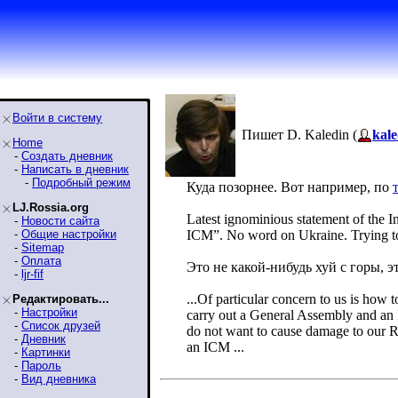
Войти в систему
Пишет D. Kaledin (
kale
Home
-
Создать дневник
-
Написать в дневник
-
Подробный режим
Куда позорнее. Вот например, по
LJ.Rossia.org
Latest ignominious statement of the 
-
Новости сайта
-
Общие настройки
ICM”. No word on Ukraine. Trying to
-
Sitemap
-
Оплата
Это не какой-нибудь хуй с горы, эт
-
ljr-fif
...Of particular concern to us is how t
Редактировать...
-
Настройки
carry out a General Assembly and an 
-
Список друзей
do not want to cause damage to our R
-
Дневник
an ICM ...
-
Картинки
-
Пароль
-
Вид дневника