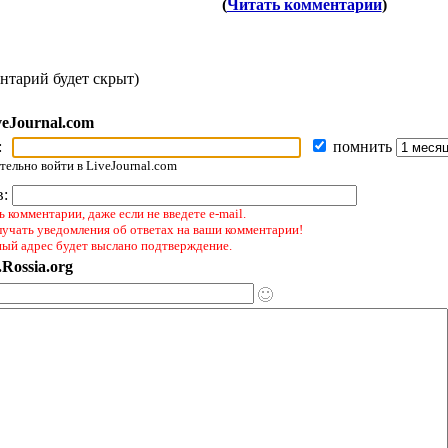
(
Читать комментарии
)
нтарий будет скрыт)
veJournal.com
:
помнить
ельно войти в LiveJournal.com
в:
 комментарии, даже если не введете e-mail.
лучать уведомления об ответах на ваши комментарии!
ный адрес будет выслано подтверждение.
Rossia.org