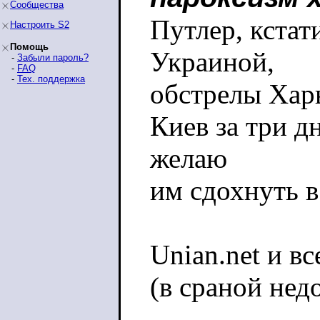
Сообщества
Путлер, кстат
Настроить S2
Помощь
Украиной,
-
Забыли пароль?
-
FAQ
-
Тех. поддержка
обстрелы Харь
Киев за три д
желаю
им сдохнуть 
Unian.net и в
(в сраной нед