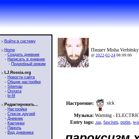
Войти в систему
Пишет Misha Verbitsky
Home
-
Создать дневник
@
2022
-
02
-
24
08:09:00
-
Написать в дневник
-
Подробный режим
LJ.Rossia.org
-
Новости сайта
-
Общие настройки
-
Sitemap
-
Оплата
-
ljr-fif
sick
Настроение:
Редактировать...
-
Настройки
-
Список друзей
Музыка:
Warning - ELECTRI
-
Дневник
Entry tags:
.ua
,
fascism
,
putin
,
wa
-
Картинки
-
Пароль
-
Вид дневника
пароксизм 