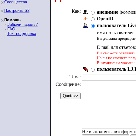
Сообщества
Настроить S2
Как:
анонимно
(коммен
OpenID
Помощь
-
Забыли пароль?
пользователь Liv
-
FAQ
имя пользователя:
-
Тех. поддержка
Вы должны предварите
E-mail для ответов
Вы сможете оставлять 
Но вы не сможете пол
Внимание: на указанн
пользователь LJ.R
Тема:
Сообщение:
Не выполнять автоформа