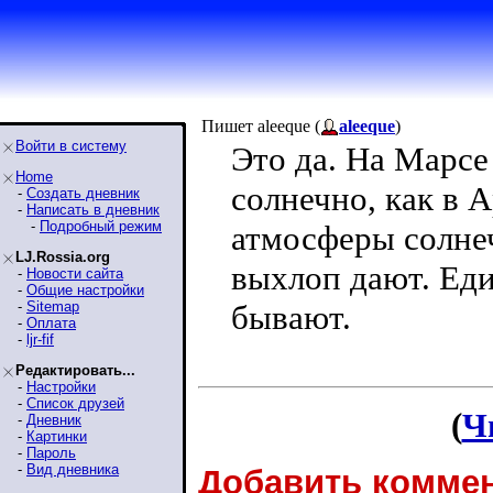
Пишет aleeque (
aleeque
)
Войти в систему
Это да. На Марсе
Home
солнечно, как в А
-
Создать дневник
-
Написать в дневник
-
Подробный режим
атмосферы солне
LJ.Rossia.org
выхлоп дают. Еди
-
Новости сайта
-
Общие настройки
-
Sitemap
бывают.
-
Оплата
-
ljr-fif
Редактировать...
-
Настройки
-
Список друзей
(
Ч
-
Дневник
-
Картинки
-
Пароль
-
Вид дневника
Добавить коммен