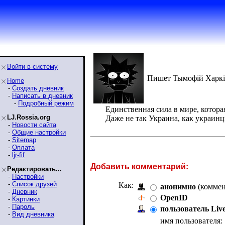
Войти в систему
Пишет Тымофій Харкі
Home
-
Создать дневник
-
Написать в дневник
-
Подробный режим
Единственная сила в мире, котора
LJ.Rossia.org
Даже не так Украина, как украинц
-
Новости сайта
-
Общие настройки
-
Sitemap
-
Оплата
-
ljr-fif
Добавить комментарий:
Редактировать...
-
Настройки
-
Список друзей
Как:
анонимно
(коммен
-
Дневник
OpenID
-
Картинки
-
Пароль
пользователь Liv
-
Вид дневника
имя пользователя: