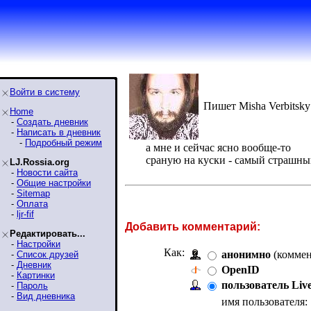
Войти в систему
Пишет Misha Verbitsky
Home
-
Создать дневник
-
Написать в дневник
-
Подробный режим
а мне и сейчас ясно вообще-то
сраную на куски - самый страшны
LJ.Rossia.org
-
Новости сайта
-
Общие настройки
-
Sitemap
-
Оплата
-
ljr-fif
Добавить комментарий:
Редактировать...
-
Настройки
Как:
анонимно
(коммен
-
Список друзей
-
Дневник
OpenID
-
Картинки
пользователь Liv
-
Пароль
-
Вид дневника
имя пользователя: