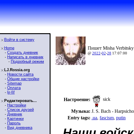
Войти в систему
Пишет Misha Verbitsky
Home
-
Создать дневник
@
2022
-
02
-
28
17:07:00
-
Написать в дневник
-
Подробный режим
LJ.Rossia.org
-
Новости сайта
-
Общие настройки
-
Sitemap
-
Оплата
-
ljr-fif
sick
Настроение:
Редактировать...
-
Настройки
-
Список друзей
Музыка:
J. S. Bach - Harpsich
-
Дневник
Entry tags:
.ua
,
fascism
,
putin
-
Картинки
-
Пароль
-
Вид дневника
Наши войск