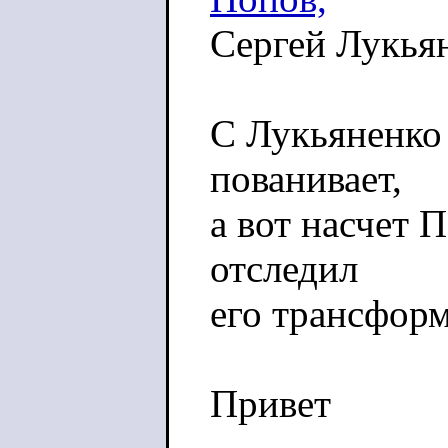
Сергей Лукья
С Лукьяненко 
пованивает,
а вот насчет 
отследил
его трансфор
Привет