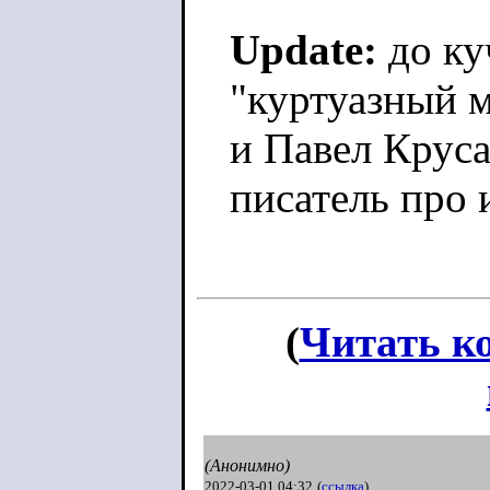
Update:
до ку
"куртуазный 
и Павел Круса
писатель про
(
Читать к
(Анонимно)
2022-03-01 04:32
(
ссылка
)