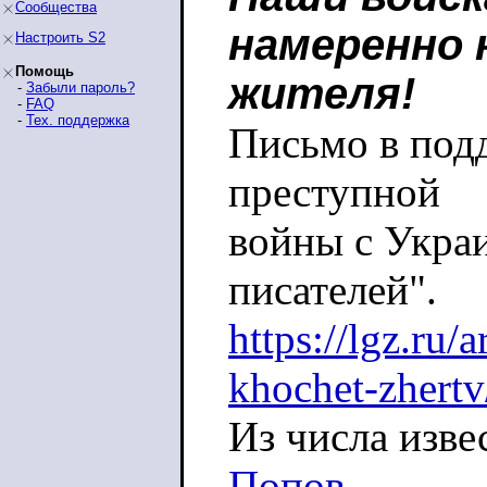
Сообщества
намеренно 
Настроить S2
Помощь
жителя!
-
Забыли пароль?
-
FAQ
-
Тех. поддержка
Письмо в под
преступной
войны с Укра
писателей".
https://lgz.ru/
khochet-zhertv
Из числа изве
Попов,