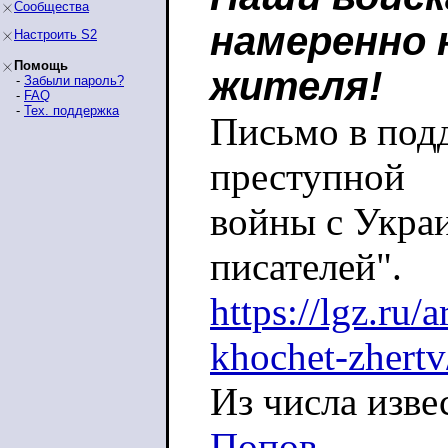
Сообщества
намеренно 
Настроить S2
Помощь
жителя!
-
Забыли пароль?
-
FAQ
-
Тех. поддержка
Письмо в под
преступной
войны с Укра
писателей".
https://lgz.ru/
khochet-zhertv
Из числа изве
Попов,