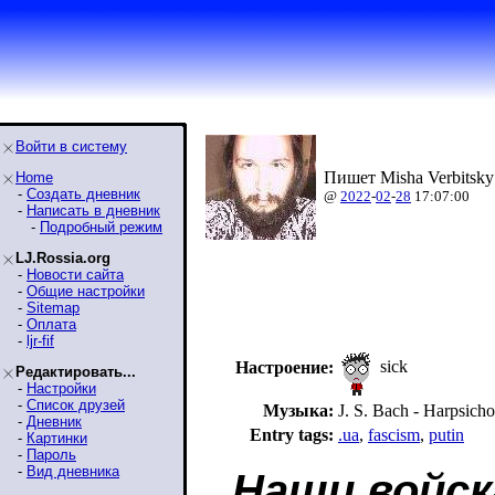
Войти в систему
Пишет Misha Verbitsky
Home
-
Создать дневник
@
2022
-
02
-
28
17:07:00
-
Написать в дневник
-
Подробный режим
LJ.Rossia.org
-
Новости сайта
-
Общие настройки
-
Sitemap
-
Оплата
-
ljr-fif
sick
Настроение:
Редактировать...
-
Настройки
-
Список друзей
Музыка:
J. S. Bach - Harpsich
-
Дневник
Entry tags:
.ua
,
fascism
,
putin
-
Картинки
-
Пароль
-
Вид дневника
Наши войск