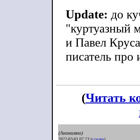
Update:
до ку
"куртуазный 
и Павел Круса
писатель про
(
Читать к
(Анонимно)
2022-03-01 07:23
(
ссылка
)