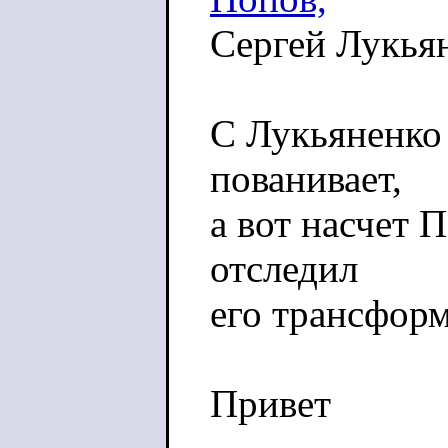
Сергей Лукья
С Лукьяненко 
пованивает,
а вот насчет 
отследил
его трансфор
Привет