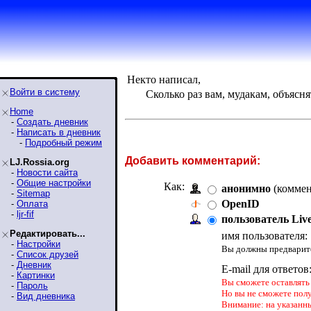
Некто написал,
Войти в систему
Сколько раз вам, мудакам, объяснят
Home
-
Создать дневник
-
Написать в дневник
-
Подробный режим
Добавить комментарий:
LJ.Rossia.org
-
Новости сайта
-
Общие настройки
Как:
анонимно
(коммен
-
Sitemap
OpenID
-
Оплата
-
ljr-fif
пользователь Liv
Редактировать...
имя пользователя:
-
Настройки
Вы должны предварите
-
Список друзей
-
Дневник
E-mail для ответов
-
Картинки
Вы сможете оставлять 
-
Пароль
Но вы не сможете пол
-
Вид дневника
Внимание: на указанн