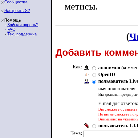
Сообщества
метисы.
Настроить S2
Помощь
-
Забыли пароль?
-
FAQ
(
Ч
-
Тех. поддержка
Добавить коммен
Как:
анонимно
(коммен
OpenID
пользователь Liv
имя пользователя:
Вы должны предварите
E-mail для ответов
Вы сможете оставлять 
Но вы не сможете пол
Внимание: на указанн
пользователь LJ.R
Тема: