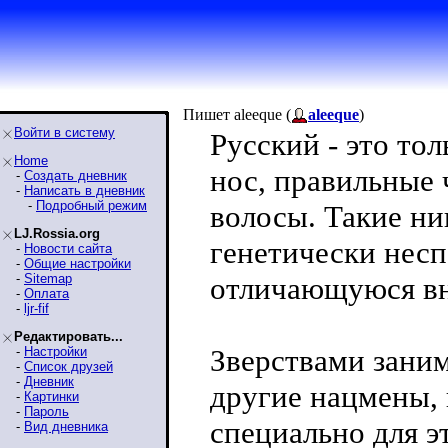
Пишет aleeque (
aleeque
)
Войти в систему
Русский - это то
Home
нос, правильные 
-
Создать дневник
-
Написать в дневник
-
Подробный режим
волосы. Такие ник
LJ.Rossia.org
генетически несп
-
Новости сайта
-
Общие настройки
-
Sitemap
отличающуюся вн
-
Оплата
-
ljr-fif
Редактировать...
Зверствами зани
-
Настройки
-
Список друзей
-
Дневник
другие нацмены,
-
Картинки
-
Пароль
специально для э
-
Вид дневника