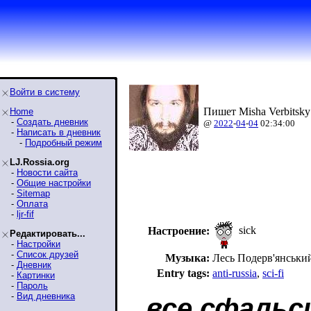
Войти в систему
Пишет Misha Verbitsky
Home
-
Создать дневник
@
2022
-
04
-
04
02:34:00
-
Написать в дневник
-
Подробный режим
LJ.Rossia.org
-
Новости сайта
-
Общие настройки
-
Sitemap
-
Оплата
-
ljr-fif
sick
Настроение:
Редактировать...
-
Настройки
-
Список друзей
Музыка:
Лесь Подерв'янськи
-
Дневник
Entry tags:
anti-russia
,
sci-fi
-
Картинки
-
Пароль
-
Вид дневника
все сфальс