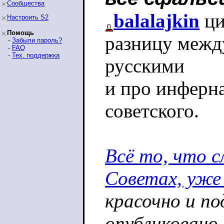
Сообщества
balalajkin
ци
Настроить S2
Помощь
разницу межд
-
Забыли пароль?
-
FAQ
-
Тех. поддержка
русскими
и про инферн
советского.
Всё то, что с
Советах, уже
красочно и по
опубликовано.