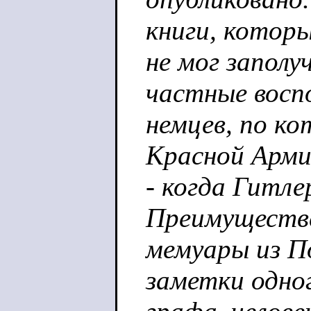
книги, котор
не мог заполу
частные восп
немцев, по к
Красной Арми
- когда Гитл
Преимуществе
мемуары из П
заметки одног