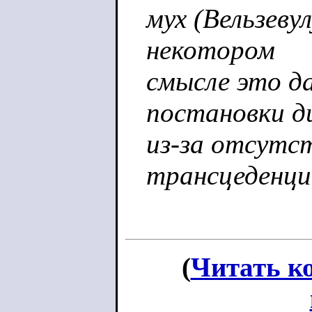
мух (Вельзевул
некотором
смысле это д
постановки д
из-за отсутс
трансцеденции
(
Читать к