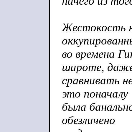
ничего из тог
Жестокость н
оккупированн
во времена Ги
широте, даж
сравнивать не
это поначалу
была банальн
обезличено