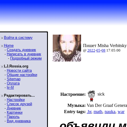
Войти в систему
Пишет Misha Verbitsky
Home
-
Создать дневник
@
2022
-
05
-
08
17:05:00
-
Написать в дневник
-
Подробный режим
LJ.Rossia.org
-
Новости сайта
-
Общие настройки
-
Sitemap
-
Оплата
-
ljr-fif
sick
Настроение:
Редактировать...
-
Настройки
-
Список друзей
Музыка:
Van Der Graaf Genera
-
Дневник
Entry tags:
.br
,
math
,
nauka
,
war
-
Картинки
-
Пароль
-
Вид дневника
объявили м