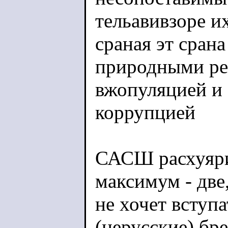
тельавивзоре их
сраная эт срана
природными ре
вжопуляцией и
коррупцией
САСШ расхуяри
максимум - две,
не хочет вступа
(нерусские) бр