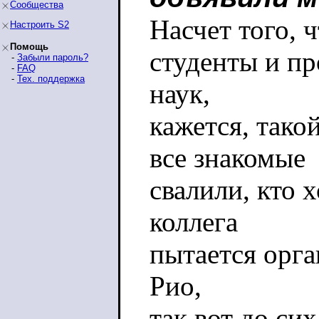
Сообщества
Насчет того, 
Настроить S2
Помощь
студенты и п
-
Забыли пароль?
-
FAQ
-
Тех. поддержка
наук,
кажется, тако
все знакомые
свалили, кто 
коллега
пытается орга
Рио,
так вот до сих