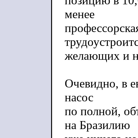
позицию в 10,
менее
профессорская
трудоустроитс
желающих и н
Очевидно, в 
насос
по полной, об
на Бразилию