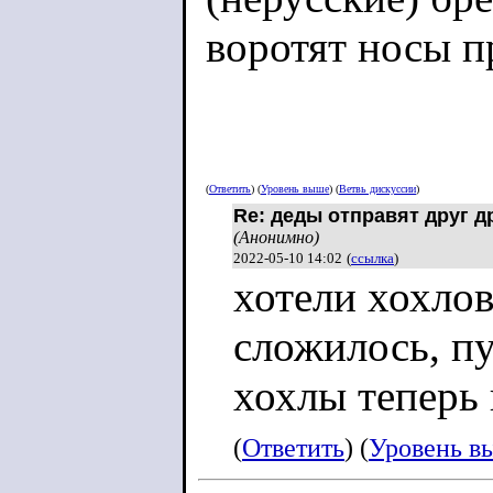
воротят носы п
(
Ответить
) (
Уровень выше
) (
Ветвь дискуссии
)
Re: деды отправят друг др
(Анонимно)
2022-05-10 14:02
(
ссылка
)
хотели хохлов
сложилось, пу
хохлы теперь
(
Ответить
) (
Уровень в