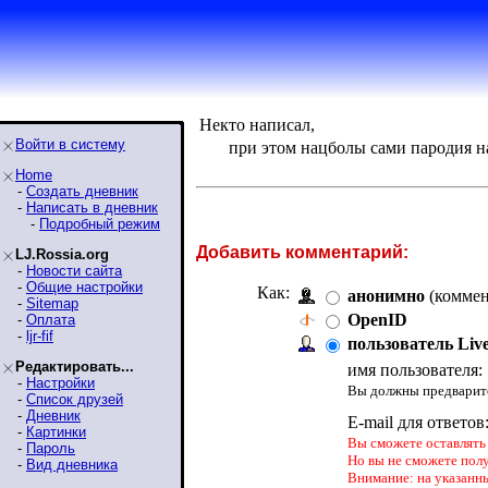
Некто написал,
Войти в систему
при этом нацболы сами пародия н
Home
-
Создать дневник
-
Написать в дневник
-
Подробный режим
Добавить комментарий:
LJ.Rossia.org
-
Новости сайта
-
Общие настройки
Как:
анонимно
(коммен
-
Sitemap
OpenID
-
Оплата
-
ljr-fif
пользователь Liv
Редактировать...
имя пользователя:
-
Настройки
Вы должны предварите
-
Список друзей
-
Дневник
E-mail для ответов
-
Картинки
Вы сможете оставлять 
-
Пароль
Но вы не сможете пол
-
Вид дневника
Внимание: на указанн