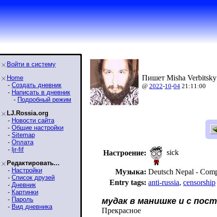
Войти в систему
Пишет Misha Verbitsky
Home
-
Создать дневник
@
2022
-
10
-
04
21:11:00
-
Написать в дневник
-
Подробный режим
LJ.Rossia.org
-
Новости сайта
-
Общие настройки
-
Sitemap
-
Оплата
-
ljr-fif
sick
Настроение:
Редактировать...
-
Настройки
Музыка:
Deutsch Nepal - Com
-
Список друзей
Entry tags:
anti-russia
,
censorship
-
Дневник
-
Картинки
-
Пароль
мудак в манишке и с пос
-
Вид дневника
Прекрасное