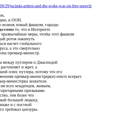
09/2
9/jacinda-ardern-and-the-woke-war-on-fre
e-speech/
рн,
дии, в ООН.
о возник новый фашизм, гораздо
да слова
то, что в Интернете
ы чразвычайные меры, чтобы этот фашизм
дый роток накинуть
ться насчет глобального
уса, а это смертельно
 она премьер-министр.
ца между путлером и Джасиндой
 расчленяет и жрет, а
льшой плюс путлера, потому что его
жениям премьер-министрерки) никто всерьез
ьер-министерка захватила
ам всех младенцев, живьем,
вторитарными призывами.
ство, тем более что
самый большой людоед
нишке и с постной
го требовал цензуры.