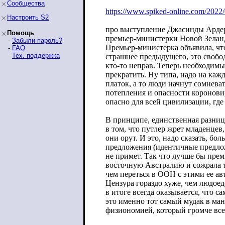
Сообщества
https://www.spiked-online.com/2022/
Настроить S2
про выступление Джасинды Арде
Помощь
премьер-министерки Новой Зелан
-
Забыли пароль?
Премьер-министерка объявила, чт
-
FAQ
-
Тех. поддержка
страшнее предыдyщего, это
свобо
кто-то неправ. Теперь необходим
прекратить. Ну типа, надо на каж
платок, а то люди начнут сомнева
потепления и опасности короновир
опасно для всей цивилизации, где
В принципе, единственная разни
в том, что путлер жрет младенцев,
они орут. И это, надо сказать, бо
предложения (идентичные предло
не примет. Так что лучше бы прем
восточную Австралию и сожрала т
чем переться в ООН с этими ее а
Цензура гораздо хуже, чем людоед
в итоге всегда оказывается, что 
это именно тот самый мудак в ма
физиономией, который громче все