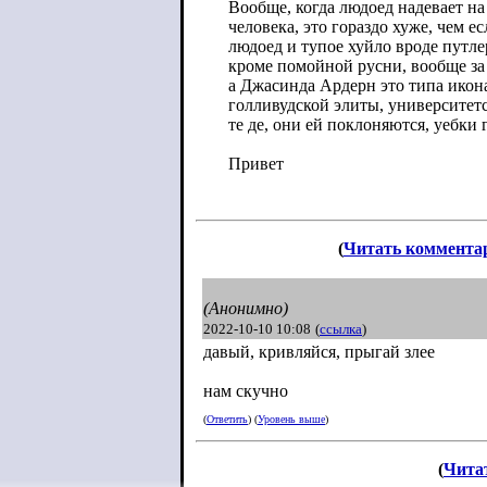
Вообще, когда людоед надевает на
человека, это гораздо хуже, чем е
людоед и тупое хуйло вроде путле
кроме помойной русни, вообще за 
а Джасинда Ардерн это типа икона
голливудской элиты, университет
те де, они ей поклоняются, уебки 
Привет
(
Читать коммента
(Анонимно)
2022-10-10 10:08
(
ссылка
)
давый, кривляйся, прыгай злее
нам скучно
(
Ответить
) (
Уровень выше
)
(
Чита