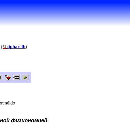
 (
tiphareth
)
prendido
тной физиономией