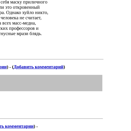
 себя маску приличного
сли это откровенный
ра. Однако хуйло никто,
человека не считает,
 всех масс-медиа,
ских профессоров и
гнусные мрази блядь.
рии
) - (
Добавить комментарий
)
ть комментарии
) -