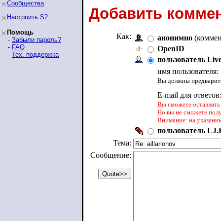
Сообщества
Добавить коммен
Настроить S2
Помощь
Как:
анонимно
(коммен
-
Забыли пароль?
-
FAQ
OpenID
-
Тех. поддержка
пользователь Liv
имя пользователя:
Вы должны предварите
E-mail для ответов
Вы сможете оставлять 
Но вы не сможете пол
Внимание: на указанн
пользователь LJ.R
Тема:
Сообщение: