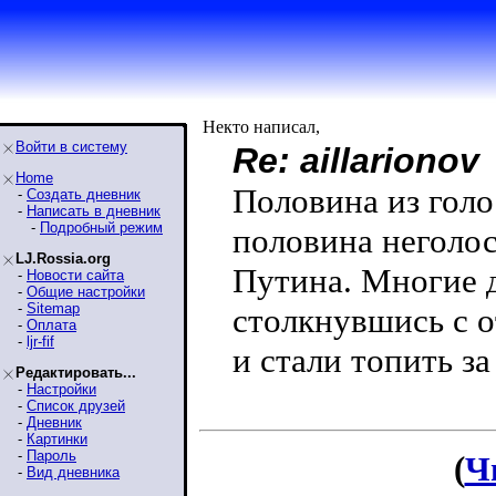
Некто написал,
Войти в систему
Re: aillarionov
Home
Половина из гол
-
Создать дневник
-
Написать в дневник
-
Подробный режим
половина неголос
LJ.Rossia.org
Путина. Многие 
-
Новости сайта
-
Общие настройки
-
Sitemap
столкнувшись с 
-
Оплата
-
ljr-fif
и стали топить з
Редактировать...
-
Настройки
-
Список друзей
-
Дневник
-
Картинки
-
Пароль
(
Ч
-
Вид дневника