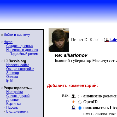
Войти в систему
Пишет D. Kaledin (
kale
Home
-
Создать дневник
-
Написать в дневник
-
Подробный режим
Re: aillarionov
Бывший губернатор Массачуссетса,
LJ.Rossia.org
-
Новости сайта
-
Общие настройки
-
Sitemap
-
Оплата
-
ljr-fif
Добавить комментарий:
Редактировать...
-
Настройки
Как:
-
Список друзей
анонимно
(коммен
-
Дневник
OpenID
-
Картинки
пользователь Liv
-
Пароль
-
Вид дневника
имя пользователя: