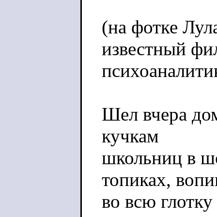
(на фотке Лул
известный фи
психоаналитик
Шел вчера до
кучкам
школьниц в ш
топиках, воп
во всю глотку