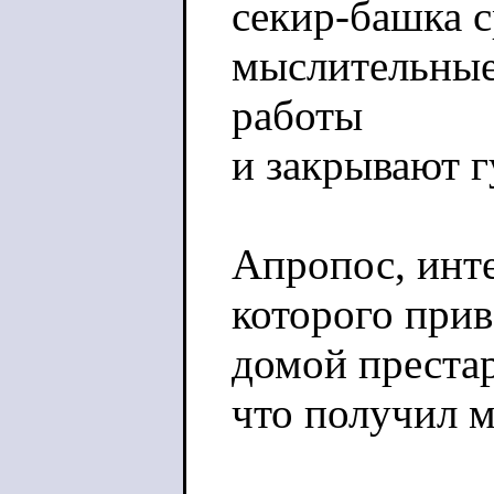
секир-башка с
мыслительные
работы
и закрывают г
Апропос, инт
которого прив
домой преста
что получил м