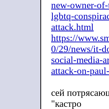
new-owner-of-t
lgbtq-conspira
attack.html
https://www.s
0/29/news/it-d
social-media-ar
attack-on-paul
сей потрясаю
"кастро