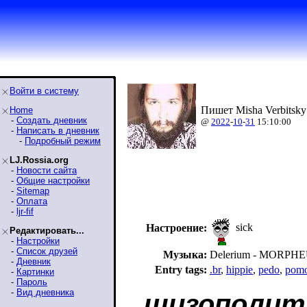
Войти в систему
Пишет Misha Verbitsky
Home
-
Создать дневник
@
2022
-
10
-
31
15:10:00
-
Написать в дневник
-
Подробный режим
LJ.Rossia.org
-
Новости сайта
-
Общие настройки
-
Sitemap
-
Оплата
-
ljr-fif
sick
Настроение:
Редактировать...
-
Настройки
-
Список друзей
Музыка:
Delerium - MORPH
-
Дневник
Entry tags:
.br
,
hippie
,
pedo
,
pom
-
Картинки
-
Пароль
-
Вид дневника
шизополит