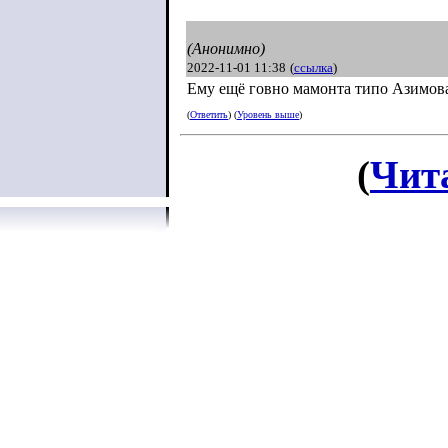
(Анонимно)
2022-11-01 11:38
(
ссылка
)
Ему ещё говно мамонта типо Азимов
(
Ответить
) (
Уровень выше
)
(
Чит