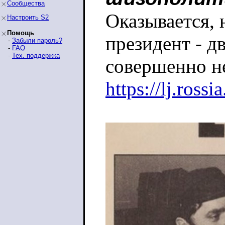
Сообщества
Оказывается, 
Настроить S2
Помощь
президент - д
-
Забыли пароль?
-
FAQ
-
Тех. поддержка
совершенно н
https://lj.rossi