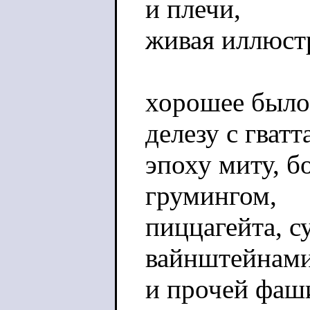
и плечи,
живая иллюст
хорошее было 
делезу с гватт
эпоху миту, 
грумингом,
пиццагейта, с
вайнштейнам
и прочей фаш