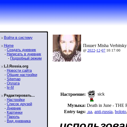
Войти в систему
Пишет Misha Verbitsky
Home
-
Создать дневник
@
2022
-
12
-
07
10:17:00
-
Написать в дневник
-
Подробный режим
LJ.Rossia.org
-
Новости сайта
-
Общие настройки
-
Sitemap
-
Оплата
-
ljr-fif
sick
Настроение:
Редактировать...
-
Настройки
-
Список друзей
Музыка:
Death in June - TH
-
Дневник
Entry tags:
.ua
,
anti-russia
,
boloto
-
Картинки
-
Пароль
-
Вид дневника
использова