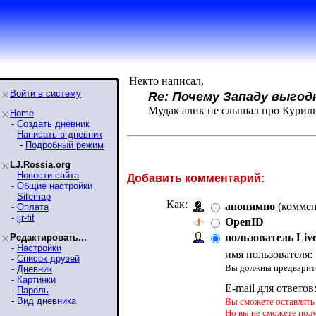
Некто написал,
Войти в систему
Re: Почему Западу выго
Мудак алик не слышал про Курил
Home
-
Создать дневник
-
Написать в дневник
-
Подробный режим
LJ.Rossia.org
-
Новости сайта
Добавить комментарий:
-
Общие настройки
-
Sitemap
Как:
анонимно
(коммен
-
Оплата
-
ljr-fif
OpenID
пользователь Liv
Редактировать...
-
Настройки
имя пользователя:
-
Список друзей
Вы должны предварите
-
Дневник
-
Картинки
E-mail для ответов
-
Пароль
-
Вид дневника
Вы сможете оставлять 
Но вы не сможете пол