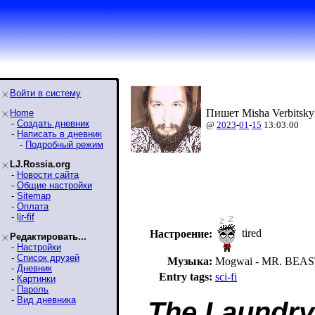
Войти в систему
Пишет Misha Verbitsky
Home
-
Создать дневник
@
2023
-
01
-
15
13:03:00
-
Написать в дневник
-
Подробный режим
LJ.Rossia.org
-
Новости сайта
-
Общие настройки
-
Sitemap
-
Оплата
-
ljr-fif
tired
Настроение:
Редактировать...
-
Настройки
-
Список друзей
Музыка:
Mogwai - MR. BEA
-
Дневник
Entry tags:
sci-fi
-
Картинки
-
Пароль
-
Вид дневника
The Laundry