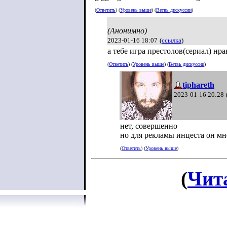
(
Ответить
) (
Уровень выше
) (
Ветвь дискуссии
)
(Анонимно)
2023-01-16 18:07
(
ссылка
)
а тебе игра престолов(сериал) нра
(
Ответить
) (
Уровень выше
) (
Ветвь дискуссии
)
tiphareth
2023-01-16 20:28
нет, совершенно
но для рекламы инцеста он мно
(
Ответить
) (
Уровень выше
)
(
Чит