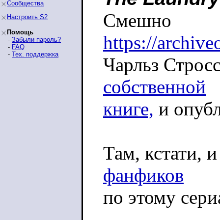
Сообщества
Смешно
Настроить S2
Помощь
https://archiv
-
Забыли пароль?
-
FAQ
-
Тех. поддержка
Чарльз Строс
собственной
книге,
и опубл
Там, кстати, и
фанфиков
по этому сери