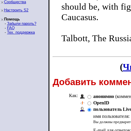
Сообщества
should be, with fig
Настроить S2
Caucasus.
Помощь
-
Забыли пароль?
-
FAQ
-
Тех. поддержка
Talbott, The Russi
(
Ч
Добавить коммен
Как:
анонимно
(коммен
OpenID
пользователь Liv
имя пользователя:
Вы должны предварите
E-mail для ответов