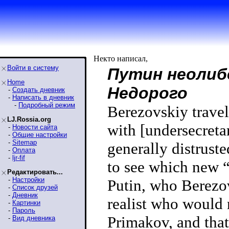
Некто написал,
Войти в систему
Путин неолиб
Home
Недорого
-
Создать дневник
-
Написать в дневник
-
Подробный режим
Berezovskiy trave
LJ.Rossia.org
with [undersecreta
-
Новости сайта
-
Общие настройки
-
Sitemap
generally distrust
-
Оплата
-
ljr-fif
to see which new “p
Редактировать...
-
Настройки
Putin, who Berezo
-
Список друзей
-
Дневник
realist who would
-
Картинки
-
Пароль
Primakov, and tha
-
Вид дневника