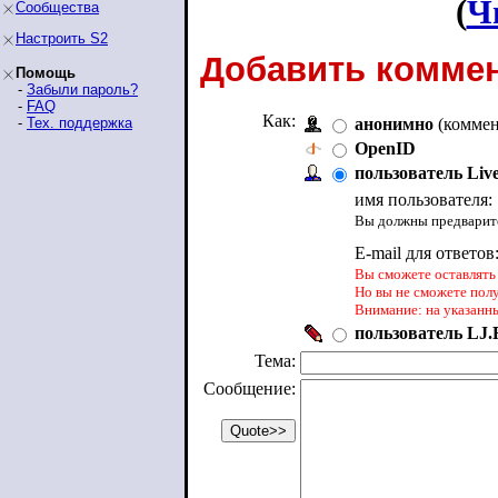
(
Ч
Сообщества
Настроить S2
Добавить коммен
Помощь
-
Забыли пароль?
-
FAQ
Как:
-
Тех. поддержка
анонимно
(коммен
OpenID
пользователь Liv
имя пользователя:
Вы должны предварите
E-mail для ответов
Вы сможете оставлять 
Но вы не сможете пол
Внимание: на указанн
пользователь LJ.R
Тема:
Сообщение: