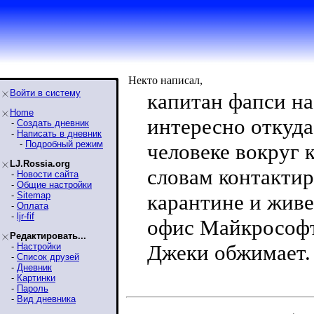
Некто написал,
Войти в систему
капитан фапси на
Home
интересно откуда 
-
Создать дневник
-
Написать в дневник
-
Подробный режим
человеке вокруг 
LJ.Rossia.org
словам контактиру
-
Новости сайта
-
Общие настройки
-
Sitemap
карантине и живе
-
Оплата
-
ljr-fif
офис Майкрософт
Редактировать...
Джеки обжимает. 
-
Настройки
-
Список друзей
-
Дневник
-
Картинки
-
Пароль
-
Вид дневника