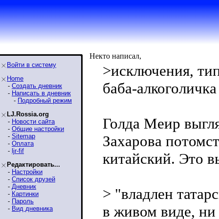
Некто написал,
Войти в систему
>исключения, тип
Home
баба-алкоголичка
-
Создать дневник
-
Написать в дневник
-
Подробный режим
LJ.Rossia.org
Голда Меир выгля
-
Новости сайта
-
Общие настройки
-
Sitemap
Захарова потомст
-
Оплата
-
ljr-fif
китайский. Это в
Редактировать...
-
Настройки
-
Список друзей
-
Дневник
> "владлен татар
-
Картинки
-
Пароль
в живом виде, ни
-
Вид дневника