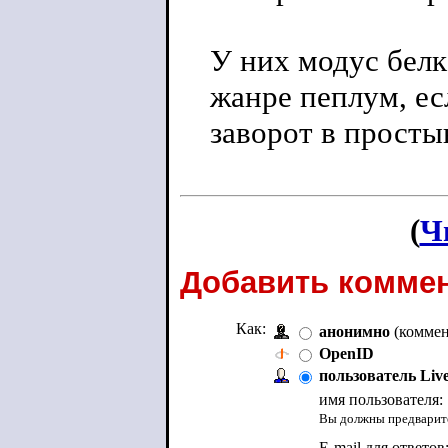
У них модус белк
жанре пеплум, ес
заворот в просты
(
Ч
Добавить коммен
Как:
анонимно
(коммен
OpenID
пользователь Liv
имя пользователя:
Вы должны предварите
E-mail для ответов