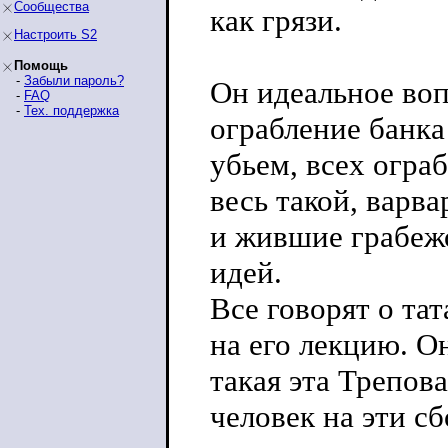
Сообщества
как грязи.
Настроить S2
Помощь
-
Забыли пароль?
Он идеальное во
-
FAQ
-
Тех. поддержка
ограбление банка
убьем, всех огра
весь такой, варв
и жившие грабежо
идей.
Все говорят о та
на его лекцию. О
такая эта Трепов
человек на эти с