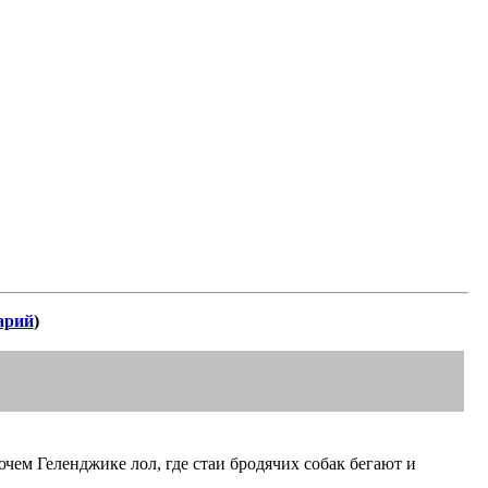
арий
)
чем Геленджике лол, где стаи бродячих собак бегают и