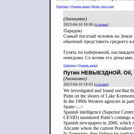
(
Ответить
) (
Уровень выше
) (
Ветвь дискуссии
)
(Анонимно)
2023-04-10 18:00
(
ссылка
)
Парадокс
Самый богатый человек на Земле 
обычный представить среднего кл
Гулять по набережной, наслаждать
неведомо. Со всеми его деньгами
(
Ответить
) (
Уровень выше
)
Путин НЕВЫЕЗДНОЙ. Oil, c
(Анонимно)
2023-04-10 18:03
(
ссылка
)
We investigated and found out that th
Putin on the shores of Lake Komsomol
In the 1990s Western agencies in part
Spain<...>
Spanish intelligence (Superior Cente
CESID) monitored Putin’s comings an
Spanish newspapers in 2000, which re
Alicante where the current President
In Torrevieja, they believe he partici