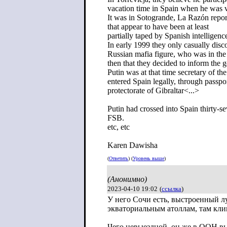
vacation time in Spain when he was v
It was in Sotogrande, La Razón report
that appear to have been at least
partially taped by Spanish intelligenc
In early 1999 they only casually dis
Russian mafia figure, who was in the 
then that they decided to inform the 
Putin was at that time secretary of 
entered Spain legally, through passpor
protectorate of Gibraltar<...>
Putin had crossed into Spain thirty-
FSB.
etc, etc
Karen Dawisha
(
Ответить
) (
Уровень выше
)
(Анонимно)
2023-04-10 19:02
(
ссылка
)
У него Сочи есть, выстроенный л
экваториальным атоллам, там кл
Чего невыездной, он же в ООН вы