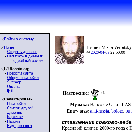
Войти в систему
Пишет Misha Verbitsky
Home
-
Создать дневник
@
2023
-
04
-
09
22:50:00
-
Написать в дневник
-
Подробный режим
LJ.Rossia.org
-
Новости сайта
-
Общие настройки
-
Sitemap
-
Оплата
-
ljr-fif
sick
Настроение:
Редактировать...
-
Настройки
Музыка:
Banco de Gaia - L
-
Список друзей
Entry tags:
anti-russia
,
boloto
,
put
-
Дневник
-
Картинки
-
Пароль
ставленник совково-геб
-
Вид дневника
Красивый клипец 2000-го года с