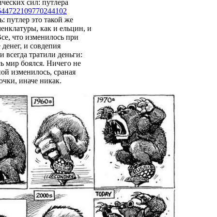
ических сил: путлера
64
4722109770244102
: путлер это такой же
енклатуры, как и ельцин, и
се, что изменилось при
 денег, и совдепия
ки всегда тратили деньги:
ь мир боялся. Ничего не
ной изменилось, сраная
очки, иначе никак.