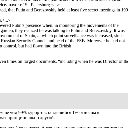
ice-mayor of St. Petersburg <...>
ed, that Putin and Berezovskiy held at least five secret meetings in 19
e.<...>
covered Putin’s presence when, in monitoring the movements of the
garden, they realized he was talking to Putin and Berezovskiy. It was
government of Spain, at which point surveillance was increased, since
the Russian Security Council and head of the FSB. Moreover he had not
t control, but had flown into the British
seven times on forged documents, “including when he was Director of th
учше чем 99% курортов, оставшийся 1% относим к
имат принципиально другой.
ступал 3 года назад. А где дома американских президентов на