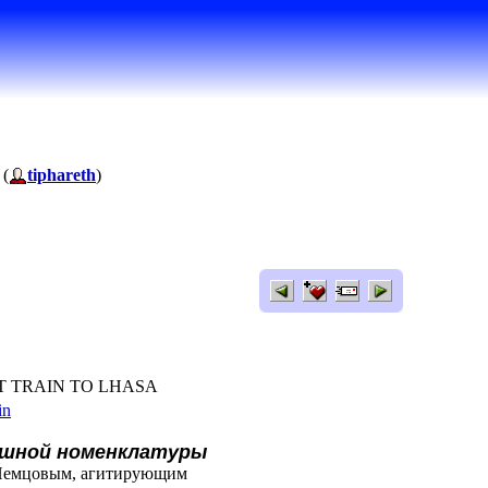
 (
tiphareth
)
AST TRAIN TO LHASA
in
ешной номенклатуры
 Немцовым, агитирующим