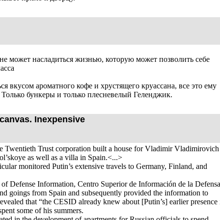
не может насладиться жизнью, которую может позволить себе
асса
ся вкусом ароматного кофе и хрустящего круассана, все это ему
. Только бункеры и только плесневелый Геленджик.
anvas. Inexpensive
e Twentieth Trust corporation built a house for Vladimir Vladimirovich
’skoye as well as a villa in Spain.<...>
icular monitored Putin’s extensive travels to Germany, Finland, and
r of Defense Information, Centro Superior de Información de la Defensa
d goings from Spain and subsequently provided the information to
vealed that “the CESID already knew about [Putin’s] earlier presence 
 spent some of his summers.
pated in the development of apartments for Russian officials to spend