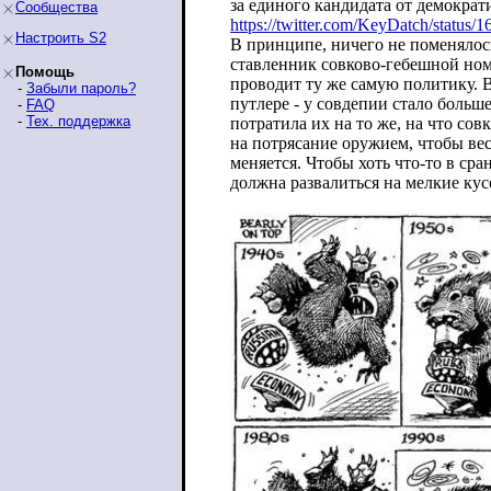
за единого кандидата от демократ
Сообщества
https://twitter.com/KeyDatch/status/1
Настроить S2
В принципе, ничего не поменялось
ставленник совково-гебешной ном
Помощь
проводит ту же самую политику. В
-
Забыли пароль?
путлере - у совдепии стало больше
-
FAQ
-
Тех. поддержка
потратила их на то же, на что сов
на потрясание оружием, чтобы вес
меняется. Чтобы хоть что-то в сра
должна развалиться на мелкие кус