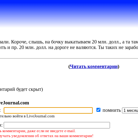
азали. Короче, слышь, на бочку выкатываем 20 млн. долл., а та 
ть и пр. 20 млн. долл. на дороге не валяются. Ты таких не зараб
(
Читать комментарии
)
нтарий будет скрыт)
veJournal.com
:
помнить
ельно войти в LiveJournal.com
в:
 комментарии, даже если не введете e-mail.
лучать уведомления об ответах на ваши комментарии!