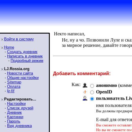
Некто написал,
Войти в систему
Не, ну а чо. Позвонили Луле и ск
за мирное решение, давайте говори
Home
-
Создать дневник
-
Написать в дневник
-
Подробный режим
LJ.Rossia.org
-
Новости сайта
Добавить комментарий:
-
Общие настройки
-
Sitemap
Как:
анонимно
(комме
-
Оплата
-
ljr-fif
OpenID
пользователь Li
Редактировать...
-
Настройки
имя пользователя
-
Список друзей
Вы должны предварит
-
Дневник
-
Картинки
E-mail для ответо
-
Пароль
Вы сможете оставлять
-
Вид дневника
Но вы не сможете по