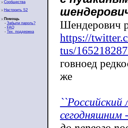
Сообщества
шендерови
Настроить S2
Помощь
Шендерович р
-
Забыли пароль?
-
FAQ
-
Тех. поддержка
https://twitter
tus/16521828
говноед редко
же
``Российский 
сегодняшним 
до первого п