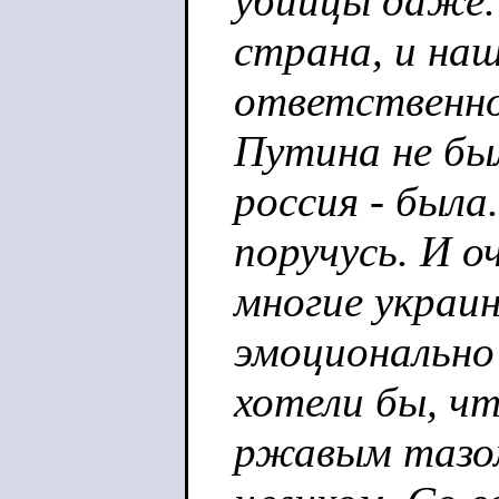
убийцы даже.
страна, и наш
ответственно
Путина не был
россия - была
поручусь. И о
многие украи
эмоционально
хотели бы, ч
ржавым тазом