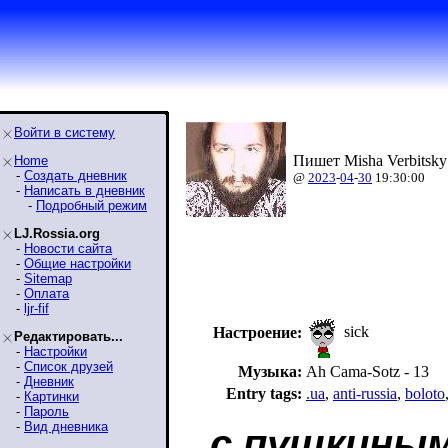
Войти в систему
Пишет Misha Verbitsky
Home
-
Создать дневник
@
2023
-
04
-
30
19:30:00
-
Написать в дневник
-
Подробный режим
LJ.Rossia.org
-
Новости сайта
-
Общие настройки
-
Sitemap
-
Оплата
-
ljr-fif
sick
Настроение:
Редактировать...
-
Настройки
-
Список друзей
Музыка:
Ah Cama-Sotz - 13
-
Дневник
Entry tags:
.ua
,
anti-russia
,
boloto
-
Картинки
-
Пароль
-
Вид дневника
с пушкины