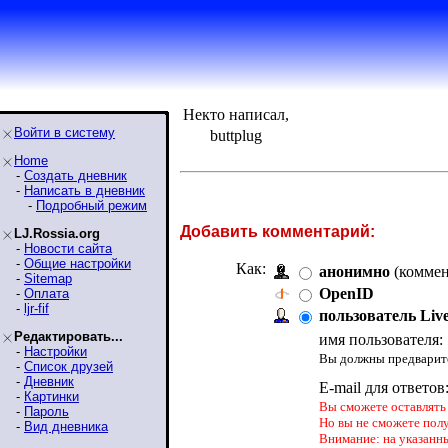
Некто написал,
Войти в систему
buttplug
Home
-
Создать дневник
-
Написать в дневник
-
Подробный режим
Добавить комментарий:
LJ.Rossia.org
-
Новости сайта
-
Общие настройки
Как:
анонимно
(коммен
-
Sitemap
OpenID
-
Оплата
-
ljr-fif
пользователь Liv
Редактировать...
имя пользователя:
-
Настройки
Вы должны предварите
-
Список друзей
-
Дневник
E-mail для ответов
-
Картинки
Вы сможете оставлять 
-
Пароль
Но вы не сможете пол
-
Вид дневника
Внимание: на указанн