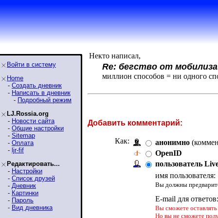
Некто написал,
Войти в систему
Re: бегство от мобилиз
миллион способов = ни одного сп
Home
-
Создать дневник
-
Написать в дневник
-
Подробный режим
LJ.Rossia.org
-
Новости сайта
Добавить комментарий:
-
Общие настройки
-
Sitemap
Как:
анонимно
(коммен
-
Оплата
-
ljr-fif
OpenID
пользователь Liv
Редактировать...
-
Настройки
имя пользователя:
-
Список друзей
Вы должны предварите
-
Дневник
-
Картинки
E-mail для ответов
-
Пароль
-
Вид дневника
Вы сможете оставлять 
Но вы не сможете пол