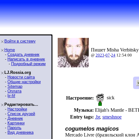
Войти в систему
Пишет Misha Verbitsky
Home
-
Создать дневник
@
2023
-
07
-
24
12:54:00
-
Написать в дневник
-
Подробный режим
LJ.Rossia.org
-
Новости сайта
-
Общие настройки
-
Sitemap
-
Оплата
-
ljr-fif
sick
Настроение:
Редактировать...
-
Настройки
Музыка:
Elijah's Mantle -
-
Список друзей
Entry tags:
.br
,
smeshnoe
-
Дневник
-
Картинки
-
Пароль
cogumelos magicos
-
Вид дневника
Mercado Livre (бразильский клон 