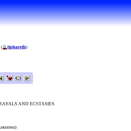
 (
tiphareth
)
 BETRAYALS AND ECSTASIES
Амазона)