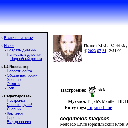
Войти в систему
Пишет Misha Verbitsky
Home
-
Создать дневник
@
2023
-
07
-
24
12:54:00
-
Написать в дневник
-
Подробный режим
LJ.Rossia.org
-
Новости сайта
-
Общие настройки
-
Sitemap
-
Оплата
-
ljr-fif
sick
Настроение:
Редактировать...
-
Настройки
Музыка:
Elijah's Mantle -
-
Список друзей
Entry tags:
.br
,
smeshnoe
-
Дневник
-
Картинки
-
Пароль
cogumelos magicos
-
Вид дневника
Mercado Livre (бразильский клон 