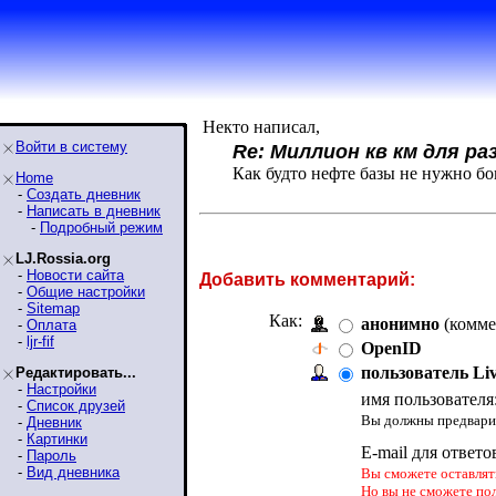
Некто написал,
Войти в систему
Re: Миллион кв км для р
Как будто нефте базы не нужно б
Home
-
Создать дневник
-
Написать в дневник
-
Подробный режим
LJ.Rossia.org
-
Новости сайта
Добавить комментарий:
-
Общие настройки
-
Sitemap
Как:
анонимно
(комме
-
Оплата
-
ljr-fif
OpenID
пользователь Li
Редактировать...
-
Настройки
имя пользователя
-
Список друзей
Вы должны предварит
-
Дневник
-
Картинки
E-mail для ответо
-
Пароль
-
Вид дневника
Вы сможете оставлять
Но вы не сможете по