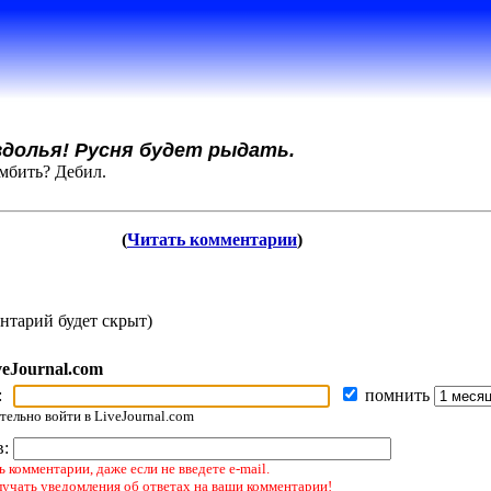
аздолья! Русня будет рыдать.
омбить? Дебил.
(
Читать комментарии
)
нтарий будет скрыт)
veJournal.com
:
помнить
ельно войти в LiveJournal.com
в:
 комментарии, даже если не введете e-mail.
лучать уведомления об ответах на ваши комментарии!