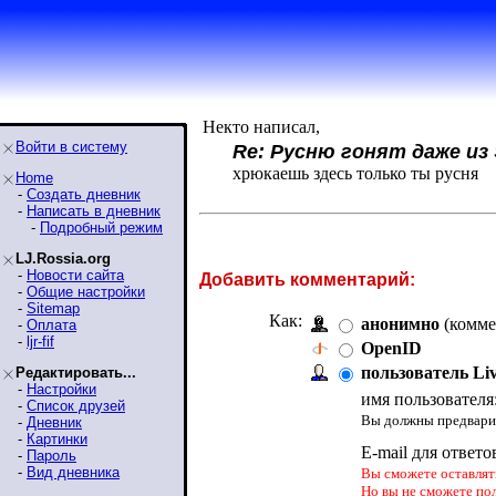
Некто написал,
Войти в систему
Re: Русню гонят даже из 
хрюкаешь здесь только ты русня
Home
-
Создать дневник
-
Написать в дневник
-
Подробный режим
LJ.Rossia.org
-
Новости сайта
Добавить комментарий:
-
Общие настройки
-
Sitemap
Как:
анонимно
(комме
-
Оплата
-
ljr-fif
OpenID
пользователь Li
Редактировать...
-
Настройки
имя пользователя
-
Список друзей
Вы должны предварит
-
Дневник
-
Картинки
E-mail для ответо
-
Пароль
-
Вид дневника
Вы сможете оставлять
Но вы не сможете по