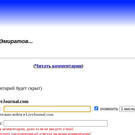
Эмиратов...
(
Читать комментарии
)
нтарий будет скрыт)
veJournal.com
:
помнить
ельно войти в LiveJournal.com
в:
 комментарии, даже если не введете e-mail.
лучать уведомления об ответах на ваши комментарии!