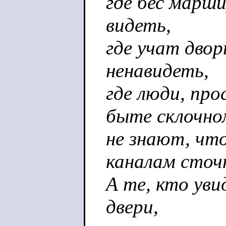
где бес марши
видеть,
где учат дво
ненавидеть,
где люди, пр
быте склочно
не знают, что
каналам сточ
А те, кто уви
двери,