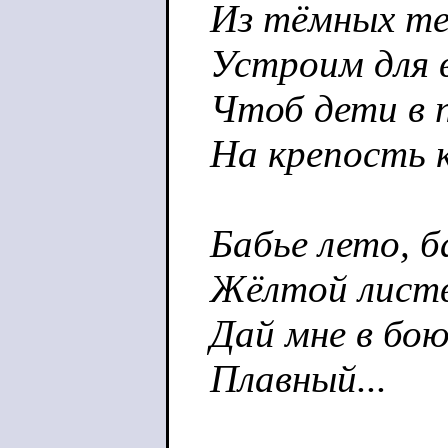
Из тёмных те
Устроим для в
Чтоб дети в 
На крепость к
Бабье лето, б
Жёлтой листв
Дай мне в бою
Плавный...