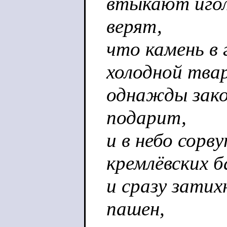
втыкают игол
верят,
что камень в 
холодной тва
однажды зако
подарит,
и в небо сор
кремлёвских 
и сразу затих
пашен,