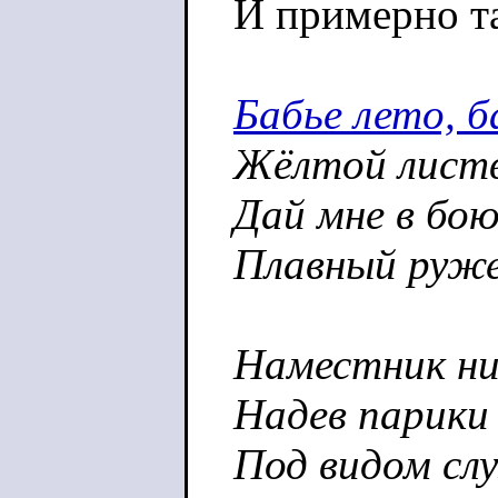
И примерно та
Бабье лето, б
Жёлтой листв
Дай мне в бою
Плавный руже
Наместник ни
Надев парики 
Под видом сл