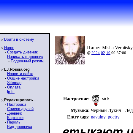
Войти в систему
Пишет Misha Verbitsky
Home
-
Создать дневник
@
2024
-
02
-
19
09:37:00
-
Написать в дневник
-
Подробный режим
LJ.Rossia.org
-
Новости сайта
-
Общие настройки
-
Sitemap
-
Оплата
-
ljr-fif
sick
Настроение:
Редактировать...
-
Настройки
-
Список друзей
Музыка:
Чёрный Лукич - Ле
-
Дневник
Entry tags:
navalny
,
poetry
-
Картинки
-
Пароль
-
Вид дневника
втыкают и