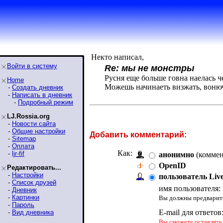
Некто написал,
Войти в систему
Re: мы не монстры
Русня еще больше говна наелась ч
Home
Можешь начинаеть визжать, вонюч
-
Создать дневник
-
Написать в дневник
-
Подробный режим
LJ.Rossia.org
-
Новости сайта
-
Общие настройки
Добавить комментарий:
-
Sitemap
-
Оплата
Как:
-
ljr-fif
анонимно
(коммен
OpenID
Редактировать...
-
Настройки
пользователь Liv
-
Список друзей
имя пользователя:
-
Дневник
-
Картинки
Вы должны предварите
-
Пароль
E-mail для ответов
-
Вид дневника
Вы сможете оставлять 