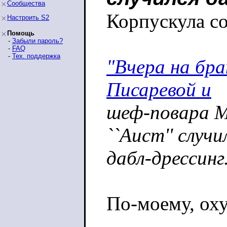
Сообщества
Корпускула с
Настроить S2
Помощь
-
Забыли пароль?
-
FAQ
-
Тех. поддержка
"Вчера на бр
Писаревой и
шеф-повара М
``Аист'' случи
дабл-дрессинг
По-моему, ох