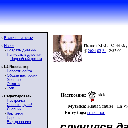
Войти в систему
Пишет Misha Verbitsky
Home
-
Создать дневник
@
2024
-
03
-
21
12:37:00
-
Написать в дневник
-
Подробный режим
LJ.Rossia.org
-
Новости сайта
-
Общие настройки
-
Sitemap
-
Оплата
-
ljr-fif
sick
Настроение:
Редактировать...
-
Настройки
-
Список друзей
Музыка:
Klaus Schulze - La Vi
-
Дневник
Entry tags:
smeshnoe
-
Картинки
-
Пароль
-
Вид дневника
случился д