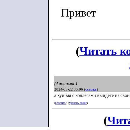
Привет
(
Читать к
(Анонимно)
2024-03-22 06:06
(
ссылка
)
а хуй вы с коллегами выйдете из св
(
Ответить
) (
Уровень выше
)
(
Чит