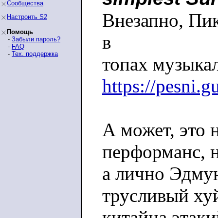
Сообщества
Внезапно, Пик
Настроить S2
Помощь
в
-
Забыли пароль?
-
FAQ
-
Тех. поддержка
топах музыка
https://pesni.g
А может, это 
перформанс, 
а лично Эдму
трусливый хуй
китайца этаки