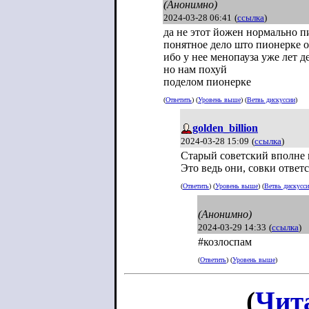
(Анонимно)
2024-03-28 06:41
(
ссылка
)
да не этот йожен нормально п
понятное дело што пионерке о
ибо у нее менопауза уже лет д
но нам похуй
поделом пионерке
(
Ответить
) (
Уровень выше
) (
Ветвь дискуссии
)
golden_billion
2024-03-28 15:09
(
ссылка
)
Старый советский вполне 
Это ведь они, совки ответ
(
Ответить
) (
Уровень выше
) (
Ветвь дискусс
(Анонимно)
2024-03-29 14:33
(
ссылка
)
#козлоспам
(
Ответить
) (
Уровень выше
)
(
Чит