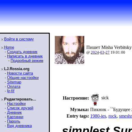
Войти в систему
Пишет Misha Verbitsky
Home
-
Создать дневник
@
2024
-
03
-
27
19:01:00
-
Написать в дневник
-
Подробный режим
LJ.Rossia.org
-
Новости сайта
-
Общие настройки
-
Sitemap
-
Оплата
-
ljr-fif
sick
Настроение:
Редактировать...
-
Настройки
-
Список друзей
Музыка:
Пикник - ``Будущее ж
-
Дневник
Entry tags:
1980-ies
,
rock
,
smesh
-
Картинки
-
Пароль
-
Вид дневника
simplest Sur