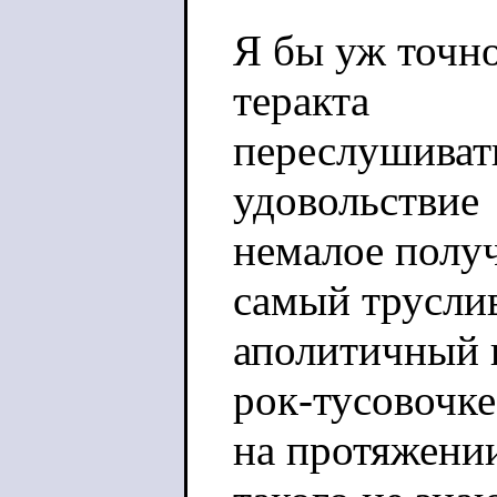
Я бы уж точно
теракта
переслушивать
удовольствие
немалое получ
самый трусли
аполитичный 
рок-тусовочке
на протяжении