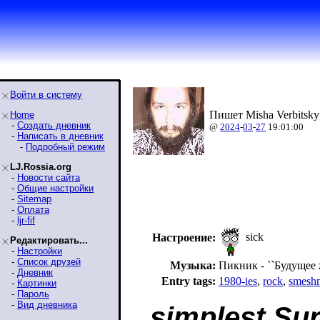
Войти в систему
Пишет Misha Verbitsky
Home
-
Создать дневник
@
2024
-
03
-
27
19:01:00
-
Написать в дневник
-
Подробный режим
LJ.Rossia.org
-
Новости сайта
-
Общие настройки
-
Sitemap
-
Оплата
-
ljr-fif
sick
Настроение:
Редактировать...
-
Настройки
-
Список друзей
Музыка:
Пикник - ``Будущее ж
-
Дневник
Entry tags:
1980-ies
,
rock
,
smesh
-
Картинки
-
Пароль
-
Вид дневника
simplest Sur