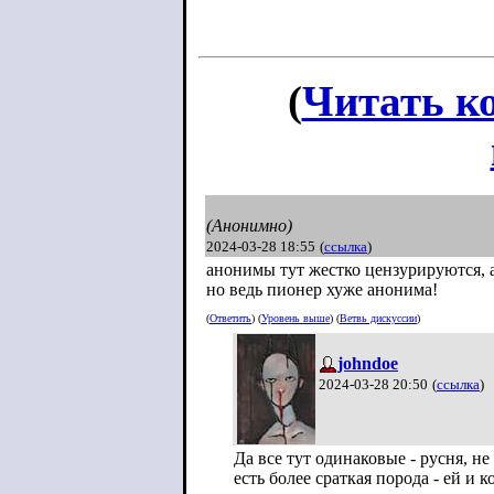
(
Читать к
(Анонимно)
2024-03-28 18:55
(
ссылка
)
анонимы тут жестко цензурируются, 
но ведь пионер хуже анонима!
(
Ответить
) (
Уровень выше
) (
Ветвь дискуссии
)
johndoe
2024-03-28 20:50
(
ссылка
)
Да все тут одинаковые - русня, н
есть более сраткая порода - ей и 