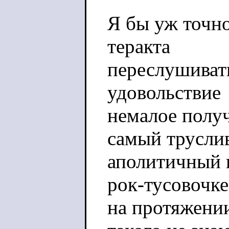
Я бы уж точно
теракта
переслушивать
удовольствие
немалое получ
самый трусли
аполитичный 
рок-тусовочке
на протяжении