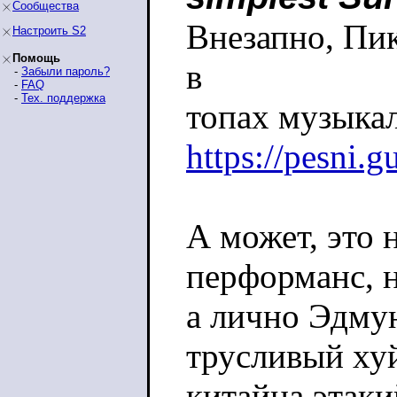
Сообщества
Внезапно, Пик
Настроить S2
Помощь
в
-
Забыли пароль?
-
FAQ
-
Тех. поддержка
топах музыка
https://pesni.g
А может, это 
перформанс, 
а лично Эдму
трусливый хуй
китайца этаки