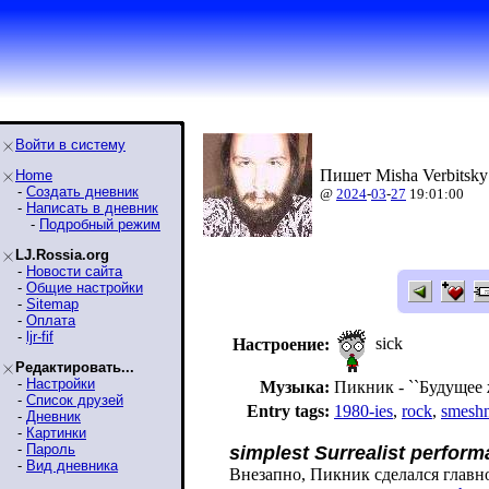
Войти в систему
Пишет Misha Verbitsky
Home
-
Создать дневник
@
2024
-
03
-
27
19:01:00
-
Написать в дневник
-
Подробный режим
LJ.Rossia.org
-
Новости сайта
-
Общие настройки
-
Sitemap
-
Оплата
-
ljr-fif
sick
Настроение:
Редактировать...
-
Настройки
Музыка:
Пикник - ``Будущее ж
-
Список друзей
Entry tags:
1980-ies
,
rock
,
smesh
-
Дневник
-
Картинки
-
Пароль
simplest Surrealist perform
-
Вид дневника
Внезапно, Пикник сделался главн