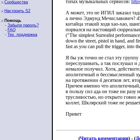
топах музыкальных сервисов:
http
Сообщества
Настроить S2
А может, это не ИГИЛ заказал та
а лично Эдмунд Мечиславович? 45
Помощь
китайца этакий ходя хао-хао, шанг
-
Забыли пароль?
порвался на настоящий сюрреаль
-
FAQ
-
Тех. поддержка
("The simplest Surrealist performance
down the street, pistol in hand, and fir
fast as you can pull the trigger, into t
Я бы уж точно не стал эту группу 
переслушивать, а так послушал и 
немалое получил. Хотя, действит
аполитичный и бессмысленный хуй
на протяжении 4 десятков лет, вто
Причем именно что аполитичный,
в пользу сил ада он тоже ни разу 
трусливостью, но открыто говно 
коллег, Шклярский тоже не решает
Привет
(
Читать комментарии
) - (
Д