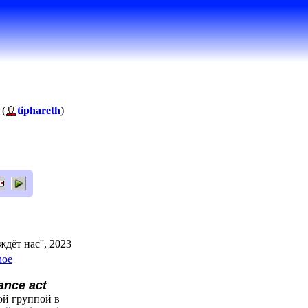
 (
tiphareth
)
дёт нас'', 2023
noe
ance act
ой группой в