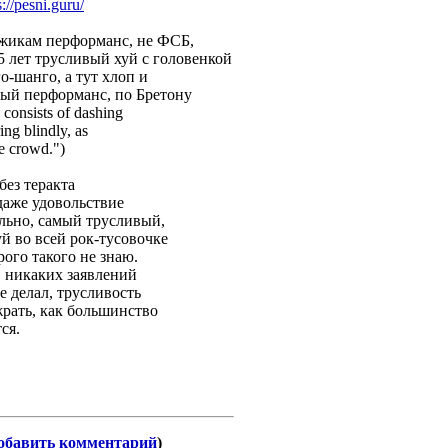
s://pesni.guru/
джикам перформанс, не ФСБ,
 лет трусливый хуй с головенкой
о-шанго, а тут хлоп и
ный перформанс, по Бретону
 consists of dashing
ing blindly, as
he crowd.")
без теракта
даже удовольствие
ельно, самый трусливый,
 во всей рок-тусовочке
рого такого не знаю.
 никаких заявлений
не делал, трусливость
жрать, как большинство
ся.
обавить комментарий
)