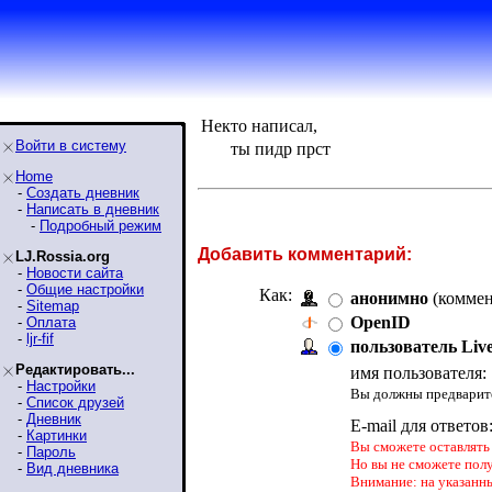
Некто написал,
Войти в систему
ты пидр прст
Home
-
Создать дневник
-
Написать в дневник
-
Подробный режим
Добавить комментарий:
LJ.Rossia.org
-
Новости сайта
-
Общие настройки
Как:
анонимно
(коммен
-
Sitemap
OpenID
-
Оплата
-
ljr-fif
пользователь Liv
Редактировать...
имя пользователя:
-
Настройки
Вы должны предварите
-
Список друзей
-
Дневник
E-mail для ответов
-
Картинки
Вы сможете оставлять 
-
Пароль
Но вы не сможете пол
-
Вид дневника
Внимание: на указанн