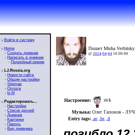
Войти в систему
Пишет Misha Verbitsky
Home
-
Создать дневник
@
2024
-
04
-
04
10:00:00
-
Написать в дневник
-
Подробный режим
LJ.Rossia.org
-
Новости сайта
-
Общие настройки
-
Sitemap
-
Оплата
-
ljr-fif
sick
Настроение:
Редактировать...
-
Настройки
-
Список друзей
Музыка:
Олег Гапонов - Л
-
Дневник
Entry tags:
.ar
,
.br
,
.il
-
Картинки
-
Пароль
-
Вид дневника
погибло 12