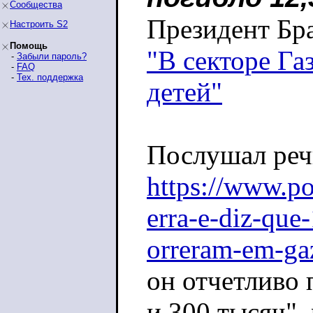
Сообщества
Президент Бра
Настроить S2
Помощь
"В секторе Га
-
Забыли пароль?
-
FAQ
-
Тех. поддержка
детей"
Послушал реч
https://www.p
erra-e-diz-que
orreram-em-ga
он отчетливо
и 300 тысяч",