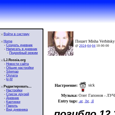
Войти в систему
Пишет Misha Verbitsky
Home
-
Создать дневник
@
2024
-
04
-
04
10:00:00
-
Написать в дневник
-
Подробный режим
LJ.Rossia.org
-
Новости сайта
-
Общие настройки
-
Sitemap
-
Оплата
-
ljr-fif
sick
Настроение:
Редактировать...
-
Настройки
-
Список друзей
Музыка:
Олег Гапонов - Л
-
Дневник
Entry tags:
.ar
,
.br
,
.il
-
Картинки
-
Пароль
-
Вид дневника
погибло 12