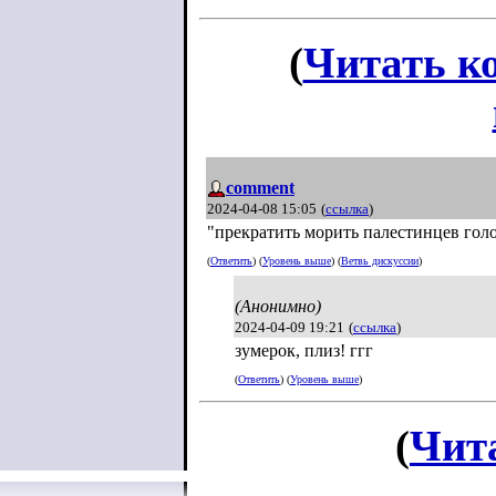
(
Читать к
comment
2024-04-08 15:05
(
ссылка
)
"прекратить морить палестинцев голод
(
Ответить
) (
Уровень выше
) (
Ветвь дискуссии
)
(Анонимно)
2024-04-09 19:21
(
ссылка
)
зумерок, плиз! ггг
(
Ответить
) (
Уровень выше
)
(
Чит