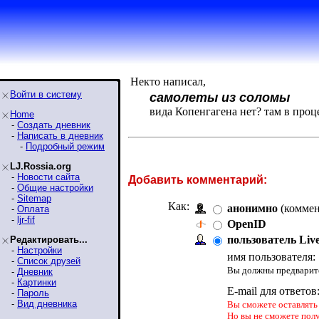
Некто написал,
Войти в систему
самолеты из соломы
вида Копенгагена нет? там в проц
Home
-
Создать дневник
-
Написать в дневник
-
Подробный режим
LJ.Rossia.org
-
Новости сайта
Добавить комментарий:
-
Общие настройки
-
Sitemap
Как:
анонимно
(коммен
-
Оплата
-
ljr-fif
OpenID
пользователь Liv
Редактировать...
-
Настройки
имя пользователя:
-
Список друзей
Вы должны предварите
-
Дневник
-
Картинки
E-mail для ответов
-
Пароль
-
Вид дневника
Вы сможете оставлять 
Но вы не сможете пол