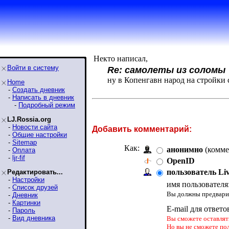
Некто написал,
Войти в систему
Re: самолеты из соломы
ну в Копенгавн народ на стройки 
Home
-
Создать дневник
-
Написать в дневник
-
Подробный режим
LJ.Rossia.org
-
Новости сайта
Добавить комментарий:
-
Общие настройки
-
Sitemap
Как:
анонимно
(комме
-
Оплата
-
ljr-fif
OpenID
пользователь Li
Редактировать...
-
Настройки
имя пользователя
-
Список друзей
Вы должны предварит
-
Дневник
-
Картинки
E-mail для ответо
-
Пароль
-
Вид дневника
Вы сможете оставлять
Но вы не сможете по