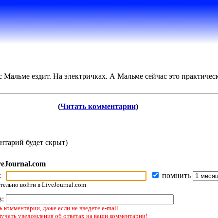
с Мальме ездит. На электричках. А Мальме сейчас это практичес
(
Читать комментарии
)
нтарий будет скрыт)
veJournal.com
:
помнить
ельно войти в LiveJournal.com
в:
 комментарии, даже если не введете e-mail.
лучать уведомления об ответах на ваши комментарии!