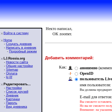
Некто написал,
Войти в систему
OK zoomer.
Home
-
Создать дневник
-
Написать в дневник
-
Подробный режим
Добавить комментарий:
LJ.Rossia.org
-
Новости сайта
-
Общие настройки
Как:
анонимно
(коммен
-
Sitemap
OpenID
-
Оплата
-
ljr-fif
пользователь Liv
Редактировать...
имя пользователя:
-
Настройки
Вы должны предварите
-
Список друзей
-
Дневник
E-mail для ответов
-
Картинки
Вы сможете оставлять 
-
Пароль
Но вы не сможете пол
-
Вид дневника
Внимание: на указанн